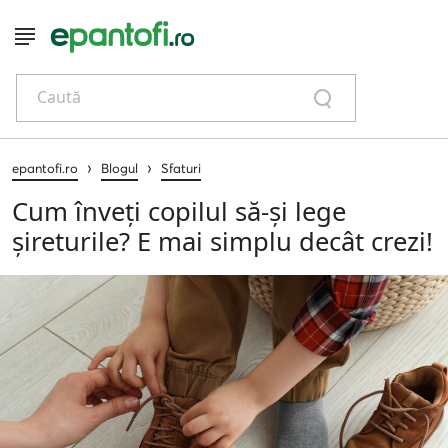
Caută
›
›
epantofi.ro
Blogul
Sfaturi
Cum înveți copilul să-și lege
șireturile? E mai simplu decât crezi!