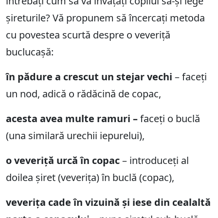
întrebați cum să vă învățați copilul să-și lege
șireturile? Vă propunem să încercați metoda
cu povestea scurtă despre o veveriță
buclucașă:
în pădure a crescut un stejar vechi
– faceți
un nod, adică o rădăcină de copac,
acesta avea multe ramuri –
faceți o buclă
(una similară urechii iepurelui),
o veveriță urcă în copac
– introduceți al
doilea șiret (veverița) în buclă (copac),
veverița cade în vizuină și iese din cealaltă