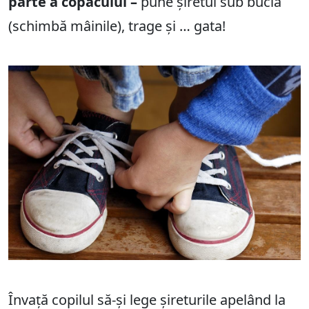
parte a copacului –
pune șiretul sub buclă
(schimbă mâinile), trage și … gata!
Învață copilul să-și lege șireturile apelând la