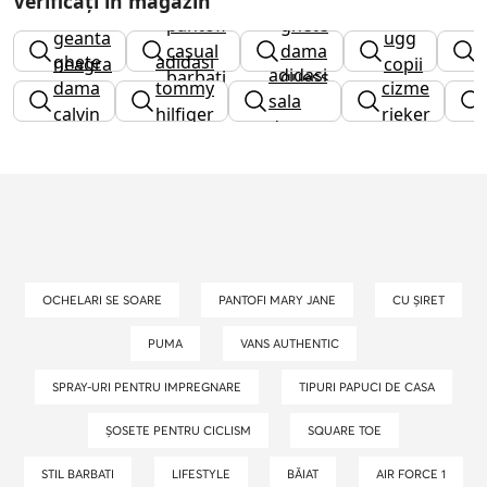
Verificați în magazin
pantofi
ghete
a
geanta
ugg
casual
dama
a
ghete
adidasi
neagra
copii
adidasi
barbati
guess
b
dama
tommy
cizme
sala
calvin
hilfiger
rieker
dama
klein
dama
OCHELARI SE SOARE
PANTOFI MARY JANE
CU ȘIRET
PUMA
VANS AUTHENTIC
SPRAY-URI PENTRU IMPREGNARE
TIPURI PAPUCI DE CASA
ȘOSETE PENTRU CICLISM
SQUARE TOE
STIL BARBATI
LIFESTYLE
BĂIAT
AIR FORCE 1