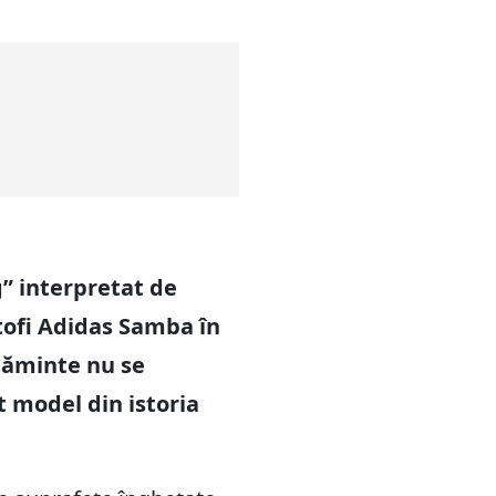
” interpretat de
tofi Adidas Samba în
lțăminte nu se
t model din istoria