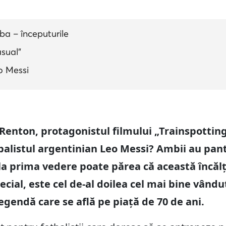
ba – începuturile
asual”
o Messi
enton, protagonistul filmului „Trainspotting
alistul argentinian Leo Messi? Ambii au pan
 la prima vedere poate părea că această încă
ecial, este cel de-al doilea cel mai bine vându
legendă care se află pe piață de 70 de ani.