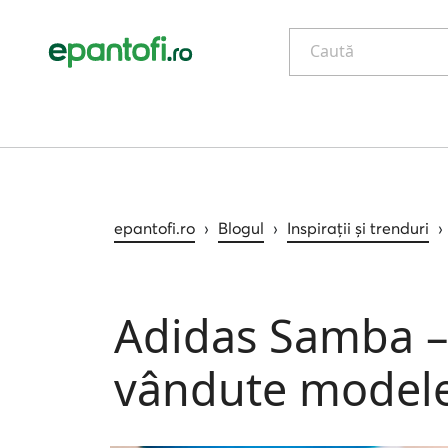
Caută
epantofi.ro
›
Blogul
›
Inspirații și trenduri
›
Adidas Samba – 
vândute modele