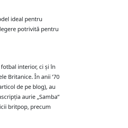
odel ideal pentru
legere potrivită pentru
tbal interior, ci și în
le Britanice. În anii ’70
articol de pe blog), au
inscripția aurie „Samba”
icii britpop, precum