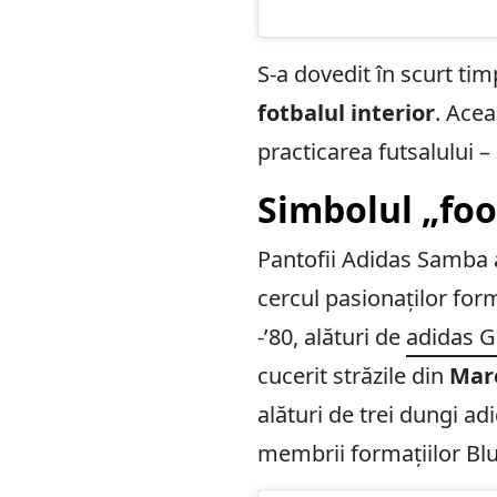
S-a dovedit în scurt tim
fotbalul interior
. Acea
practicarea futsalului –
Simbolul „foo
Pantofii Adidas Samba au
cercul pasionaților forme
-’80, alături de
adidas G
cucerit străzile din
Mare
alături de trei dungi ad
membrii formațiilor Blu