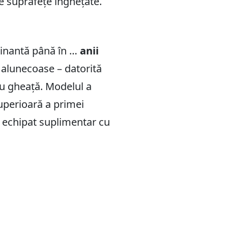
e suprafețe înghețate.
minantă până în …
anii
i alunecoase – datorită
cu gheață. Modelul a
superioară a primei
t echipat suplimentar cu