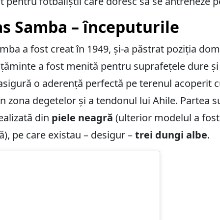
t pentru fotbaliștii care doresc să se antreneze p
as Samba – începuturile
ba a fost creat în 1949, și-a păstrat poziția do
călțăminte a fost menită pentru suprafețele dure ș
asigură o aderență perfectă pe terenul acoperit 
 în zona degetelor și a tendonul lui Ahile. Partea 
ealizată din
piele neagră
(ulterior modelul a fos
să), pe care existau – desigur –
trei dungi albe
.