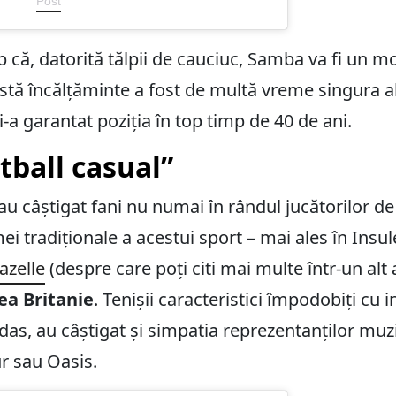
Post
p că, datorită tălpii de cauciuc, Samba va fi un m
stă încălțăminte a fost de multă vreme singura a
 i-a garantat poziția în top timp de 40 de ani.
tball casual”
 câștigat fani nu numai în rândul jucătorilor de fo
i tradiționale a acestui sport – mai ales în Insule
azelle
(despre care poți citi mai multe într-un alt 
a Britanie
. Tenișii caracteristici împodobiți cu 
idas, au câștigat și simpatia reprezentanților muz
r sau Oasis.