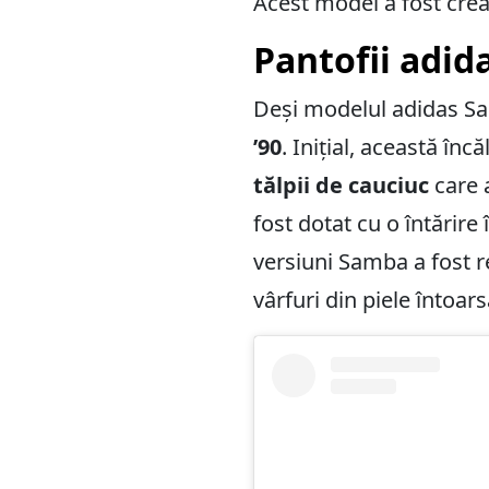
Acest model a fost crea
Pantofii adid
Deși modelul adidas Sam
’90
. Inițial, această în
tălpii de cauciuc
care 
fost dotat cu o întărire
versiuni Samba a fost r
vârfuri din piele întoar