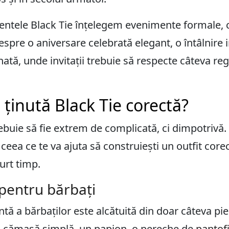
entele Black Tie înțelegem evenimente formale, 
despre o aniversare celebrată elegant, o întâlnire
ată, unde invitații trebuie să respecte câteva reg
inută Black Tie corectă?
rebuie să fie extrem de complicată, ci dimpotrivă
eea ce te va ajuta să construiești un outfit corec
curt timp.
 pentru bărbați
ntă a bărbaților este alcătuită din doar câteva pie
o cămașă simplă, un papion, o pereche de
pantof