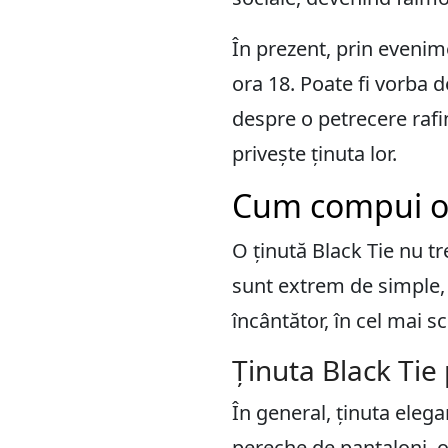
În prezent, prin evenim
ora 18. Poate fi vorba 
despre o petrecere rafin
privește ținuta lor.
Cum compui o ț
O ținută Black Tie nu t
sunt extrem de simple, c
încântător, în cel mai s
Ținuta Black Tie
În general, ținuta elega
pereche de pantaloni, 