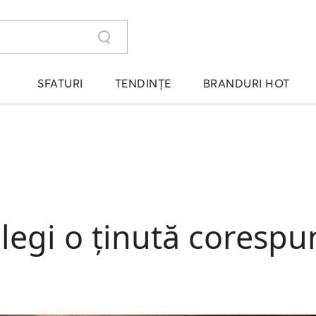
SFATURI
TENDINȚE
BRANDURI HOT
alegi o ținută corespu