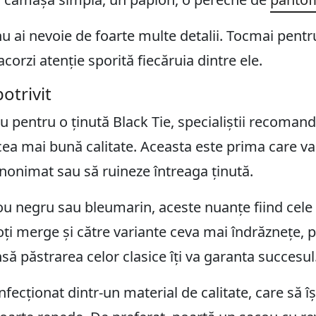
 ai nevoie de foarte multe detalii. Tocmai pentr
corzi atenție sporită fiecăruia dintre ele.
otrivit
 pentru o ținută Black Tie, specialiștii recomand
ea mai bună calitate. Aceasta este prima care va 
nonimat sau să ruineze întreaga ținută.
u negru sau bleumarin, aceste nuanțe fiind cele 
oți merge și către variante ceva mai îndrăznețe,
însă păstrarea celor clasice îți va garanta succesul
nfecționat dintr-un material de calitate, care să îș