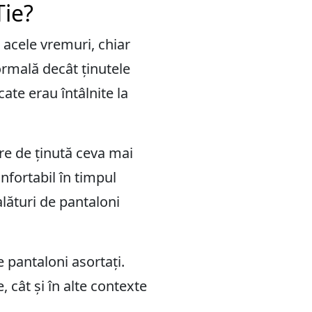
Tie?
n acele vremuri, chiar
ormală decât ținutele
te erau întâlnite la
ere de ținută ceva mai
nfortabil în timpul
alături de pantaloni
e pantaloni asortați.
, cât și în alte contexte