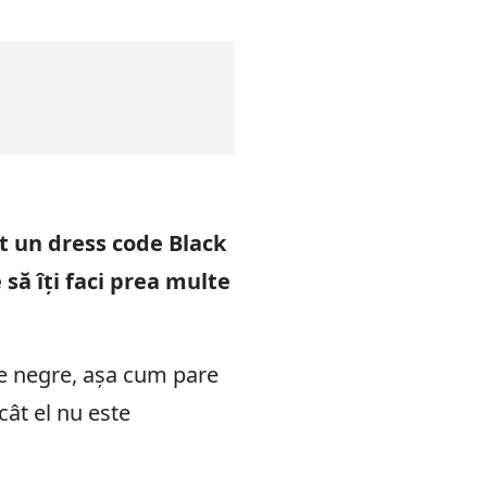
t un dress code Black
 să îți faci prea multe
ine negre, așa cum pare
cât el nu este