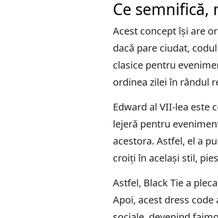
Ce semnifică, 
Acest concept își are or
dacă pare ciudat, codul
clasice pentru evenimen
ordinea zilei în rândul re
Edward al VII-lea este c
lejeră pentru eveniment
acestora. Astfel, el a p
croiți în același stil, 
Astfel, Black Tie a plec
Apoi, acest dress code a 
sociale, devenind faimo