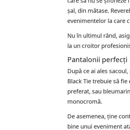
care să nu se șifoneze 
șal, din mătase. Revere
evenimentelor la care 
Nu în ultimul rând, asig
la un croitor profesioni
Pantalonii perfecți
După ce ai ales sacoul, 
Black Tie trebuie să fie
preferat, sau bleumarin,
monocromă.
De asemenea, ține cont 
bine unui eveniment atât