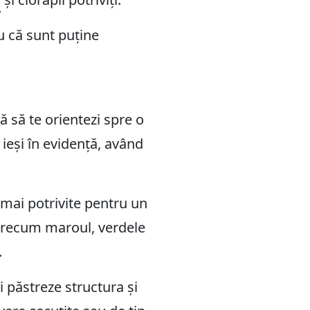
u că sunt puține
ă să te orientezi spre o
ieși în evidență, având
mai potrivite pentru un
 precum maroul, verdele
.
i păstreze structura și