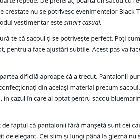
foarte repede. De preferat, poartă un sacou cu re
le crestate nu se potrivesc evenimentelor Black T
codul vestimentar este
smart casual.
ură-te că sacoul ți se potrivește perfect. Poți c
st, pentru a face ajustări subtile. Acest pas va fac
partea dificilă aproape că a trecut. Pantalonii pu
 confecționați din același material precum sacoul. 
 în cazul în care ai optat pentru sacou bluemarin ș
de faptul că pantalonii fără manșetă sunt cei ca
 de elegant. Cei slim și lungi până la gleznă nu s