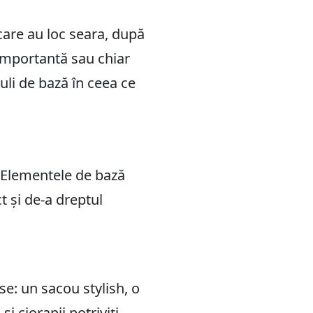
care au loc seara, după
 importantă sau chiar
uli de bază în ceea ce
. Elementele de bază
t și de-a dreptul
se: un sacou stylish, o
i
și ciorapii potriviți.