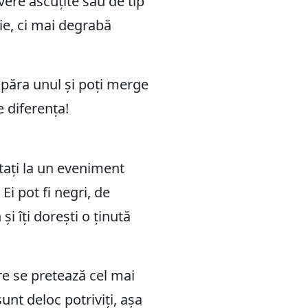
vere ascuțite sau de tip
ie, ci mai degrabă
umpăra unul și poți merge
e diferența!
rtați la un eveniment
Ei pot fi negri, de
i îți dorești o ținută
re se pretează cel mai
unt deloc potriviți, așa