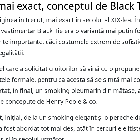
mai exact, conceptul de Black 
iginea în trecut, mai exact în secolul al XIX-lea. Î
 vestimentar Black Tie era o variantă mai puțin f
te importante, căci costumele extrem de sofistica
galității.
el care a solicitat croitorilor să vină cu o propun
ele formale, pentru ca acesta să se simtă mai co
urtat, în final, un smoking bleumarin din mătase, 
piese concepute de Henry Poole & co.
at, inițial, de la un smoking elegant și o pereche d
fost abordat tot mai des, atât în cercurile elitiste
s și în secolul următor.