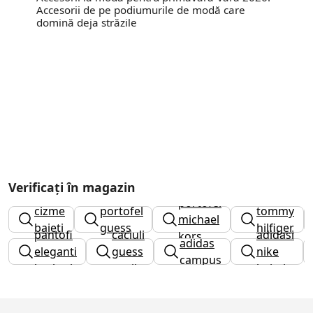
Accesorii de pe podiumurile de modă care
domină deja străzile
Verificați în magazin
curea
portofel
cizme
portofel
tommy
michael
baieti
guess
hilfiger
pantofi
caciuli
adidasi
kors
adidas
barbati
eleganti
guess
nike
campus
barbati
copii
baieti