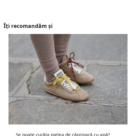
Îți recomandăm și
Se poate curăța pielea de căprioară cu apă?