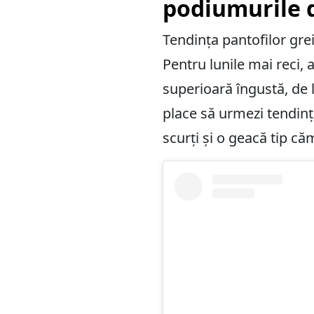
podiumurile 
Tendința pantofilor gre
Pentru lunile mai reci,
superioară îngustă, de l
place să urmezi tendinț
scurți și o geacă tip că