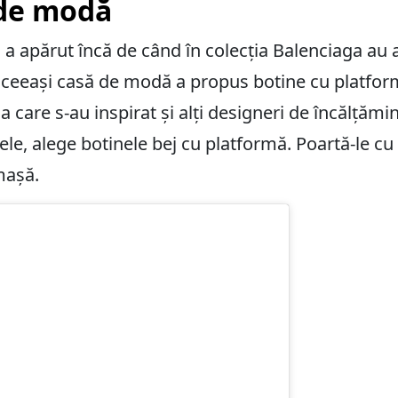
de modă
i a apărut încă de când în colecția Balenciaga au
 aceeași casă de modă a propus botine cu platfor
a care s-au inspirat și alți designeri de încălțămin
ele, alege botinele bej cu platformă. Poartă-le c
mașă.