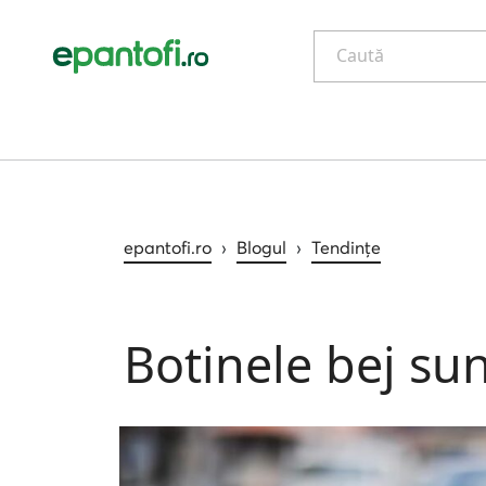
Caută
epantofi.ro
›
Blogul
›
Tendințe
Botinele bej sun