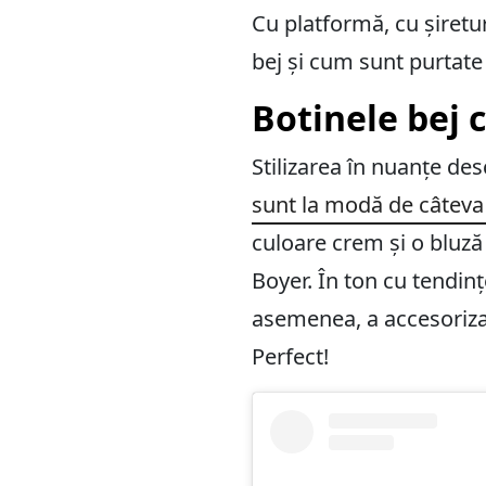
Cu platformă, cu șiretur
bej și cum sunt purtate 
Botinele bej c
Stilizarea în nuanțe des
sunt la modă de câtev
culoare crem și o bluză
Boyer. În ton cu tendinț
asemenea, a accesorizat
Perfect!