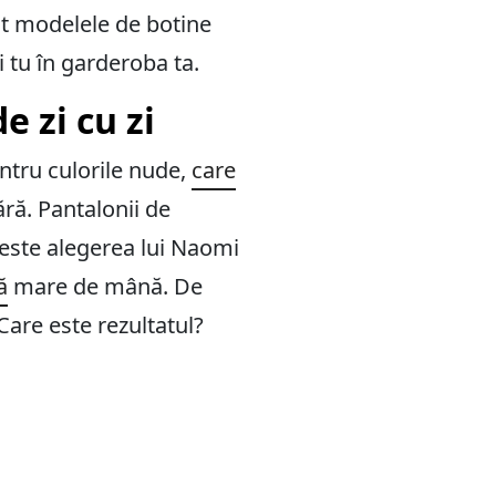
unt modelele de botine
i tu în garderoba ta.
e zi cu zi
entru culorile nude,
care
ără. Pantalonii de
 este alegerea lui Naomi
ă
mare de mână. De
Care este rezultatul?