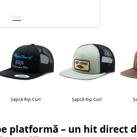
Post
Șapcă Rip Curl
Șapcă Rip Curl
Ș
pe platformă – un hit direct 