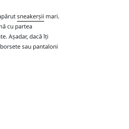
 apărut
sneakerșii
mari.
mă cu partea
te. Așadar, dacă îți
u borsete sau pantaloni