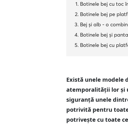
Botinele bej cu toc î
Botinele bej pe pla
Bej și alb - o combi
Botinele bej și pantal
Botinele bej cu plat
Există unele modele d
atemporalității lor și 
siguranță unele dintr
potrivită pentru toat
potrivește cu toate cel