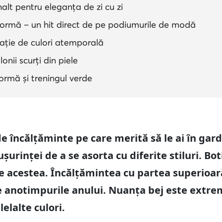
nalt pentru eleganța de zi cu zi
tformă – un hit direct de pe podiumurile de modă
nație de culori atemporală
onii scurți din piele
formă și treningul verde
e încălțăminte pe care merită să le ai în gar
ușurinței de a se asorta cu diferite stiluri. Bo
e acestea. Încălțămintea cu partea superioar
e anotimpurile anului. Nuanța bej este extrem
elalte culori.