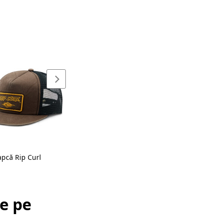
apcă Rip Curl
de pe