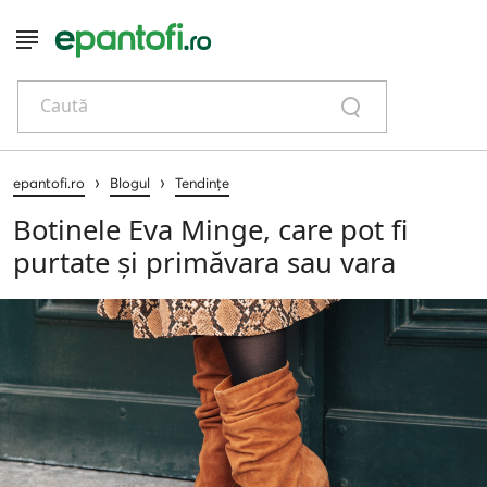
Caută
›
›
epantofi.ro
Blogul
Tendințe
Botinele Eva Minge, care pot fi
purtate și primăvara sau vara