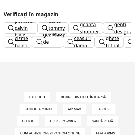
Verificați în magazin
portofel
curea
geanta
genti
calvin
tommy
shopper
desigual
geanta
klein
hilfiger
cizme
ceasuri
ghete
de
baieti
dama
fotbal
umar
BASCHEȚI
BOTINE DIN PIELE ÎNTOARSĂ
PANTOFI ARGINTII
AIR MAX
LASOCKI
CU TOC
CIZME COWBOY
ȘAPCĂ PLATĂ
CUM ACHIZIȚIONEZI PANTOFI ONLINE
FLATFORMS