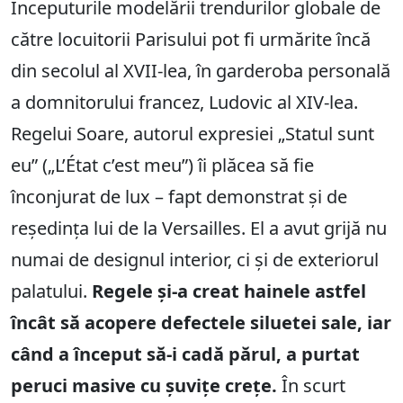
Începuturile modelării trendurilor globale de
către locuitorii Parisului pot fi urmărite încă
din secolul al XVII-lea, în garderoba personală
a domnitorului francez, Ludovic al XIV-lea.
Regelui Soare, autorul expresiei „Statul sunt
eu” („L’État c’est meu”) îi plăcea să fie
înconjurat de lux – fapt demonstrat și de
reședința lui de la Versailles. El a avut grijă nu
numai de designul interior, ci și de exteriorul
palatului.
Regele și-a creat hainele astfel
încât să acopere defectele siluetei sale, iar
când a început să-i cadă părul, a purtat
peruci masive cu șuvițe crețe.
În scurt