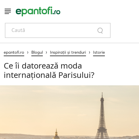
Caută
›
›
›
epantofi.ro
Blogul
Inspirații și trenduri
Istorie
Ce îi datorează moda
internațională Parisului?