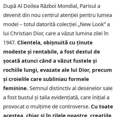
După Al Doilea Război Mondial, Parisul a
devenit din nou centrul atenției pentru lumea
modei – totul datorită colecției „New Look” a
lui Christian Dior, care a văzut lumina zilei în
1947.
Clientela, obișnuită cu ținute
modeste și rentabile, a fost destul de
șocată atunci când a văzut fustele și
rochiile lungi, evazate ale lui Dior, precum
și croielile care subliniau formele
feminine.
Semnul distinctiv al desenelor sale
a fost bustul și talia evidențiată, care inițial a
provocat o mulțime de controverse.
Cu toate
acestea, chiar și în zilele noastre, creațiile