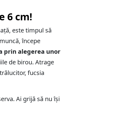
e 6 cm!
ață, este timpul să
u muncă, începe
a prin alegerea unor
ile de birou. Atrage
trălucitor, fucsia
va. Ai grijă să nu își