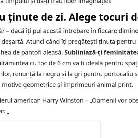
 timpului și dă-ți frâu liber imaginației!
 ținute de zi. Alege tocuri d
 – dacă îți pui acestă întrebare în fiecare dimine
ă deșartă. Atunci când îți pregătești ținuta pentr
chea de pantofi aleasă.
Subliniază-ți feminitate
lțămintea cu toc de 6 cm va fi ideală pentru spați
ilor, renunță la negru și la gri pentru portocaliu s
e motive geometrice și imprimeuri animal print.
rul american Harry Winston – „Oamenii vor obser
r. „