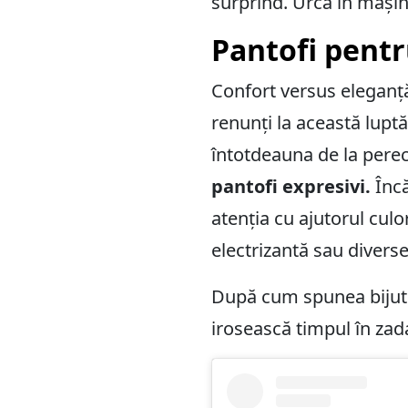
surprind. Urcă în mașină
Pantofi pentru
Confort versus eleganță?
renunți la această lupt
întotdeauna de la pere
pantofi expresivi.
Încă
atenția cu ajutorul culor
electrizantă sau divers
După cum spunea bijutie
irosească timpul în zada