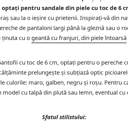
 optați pentru sandale din piele cu toc de 6 
oraș sau la o ieșire cu prietenii. Inspirați-vă din 
ereche de pantaloni largi până la gleznă sau o roc
 ținuta cu o
geantă cu franjuri, din piele întoarsă
pantofii cu toc de 6 cm, optați pentru o pereche c
călțăminte prelungește și subțiază optic picioarel
ale culorile: maro, galben, negru și roșu. Pentru c
un model cu talpă din plută sau lemn, eventual c
Sfatul stilistului: