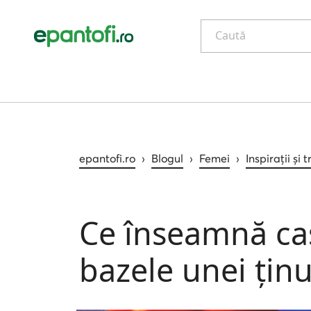
Caută
epantofi.ro
›
Blogul
›
Femei
›
Inspirații și 
Ce înseamnă cas
bazele unei ținu