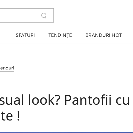
SFATURI
TENDINȚE
BRANDURI HOT
trenduri
ual look? Pantofii cu
te !