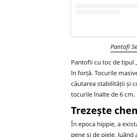
Pantofi S
Pantofii cu toc de tipul 
în forță. Tocurile masiv
căutarea stabilității și
tocurile înalte de 6 cm.
Trezește chem
În epoca hippie, a exis
pene și de piele, luând 