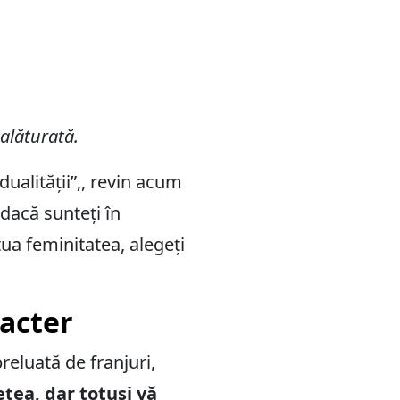
alăturată.
idualității”,, revin acum
 dacă sunteți în
tua feminitatea, alegeți
racter
reluată de franjuri,
țea, dar totuși vă