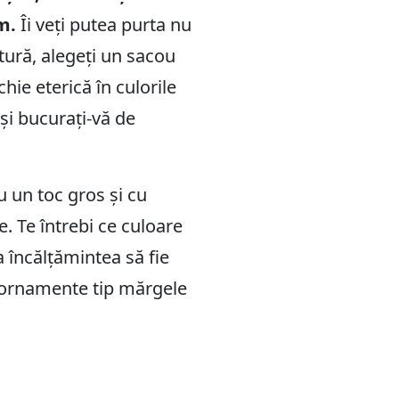
cm.
Îi veți putea purta nu
natură, alegeți un sacou
hie eterică în culorile
și bucurați-vă de
u un toc gros și cu
e. Te întrebi ce culoare
a încălțămintea să fie
u ornamente tip mărgele