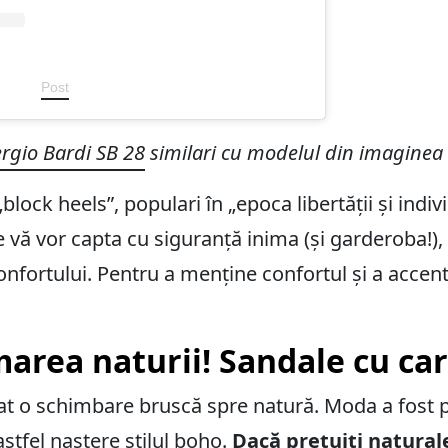
Post
ergio Bardi SB 28
similari cu modelul din imaginea 
„block heels”, populari în „epoca libertății și indiv
e vă vor capta cu siguranță inima (și garderoba!),
 confortului. Pentru a menține confortul și a accen
area naturii! Sandale cu ca
tat o schimbare bruscă spre natură. Moda a fost p
astfel naștere stilul boho.
Dacă prețuiți naturale