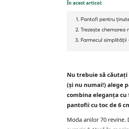
În acest articol:
Pantofi pentru ținute
Trezește chemarea n
Farmecul simplității 
Nu trebuie să căutați 
(și nu numai!) alege 
combina eleganța cu f
pantofii cu toc de 6 c
Moda anilor 70 revine. D