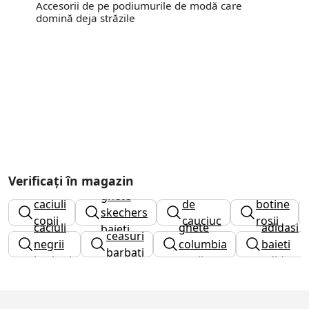
Accesorii de pe podiumurile de modă care
domină deja străzile
Verificați în magazin
cizme
ghete
caciuli
de
botine
skechers
copii
cauciuc
rosii
caciuli
ghete
adidasi
baieti
ceasuri
barbati
negrii
columbia
baieti
barbati
barbati
copii
adidas