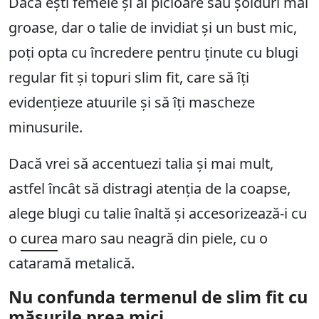
Dacă ești femeie și ai picioare sau șolduri mai
groase, dar o talie de invidiat și un bust mic,
poți opta cu încredere pentru ținute cu blugi
regular fit și topuri slim fit, care să îți
evidențieze atuurile și să îți mascheze
minusurile.
Dacă vrei să accentuezi talia și mai mult,
astfel încât să distragi atenția de la coapse,
alege blugi cu talie înaltă și accesorizează-i cu
o
curea
maro sau neagră din piele, cu o
cataramă metalică.
Nu confunda termenul de slim fit cu
măsurile prea mici