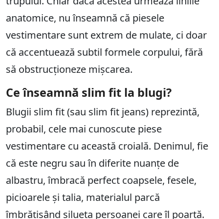
trupului. Chiar dacă acestea urmează liniile
anatomice, nu înseamnă că piesele
vestimentare sunt extrem de mulate, ci doar
că accentuează subtil formele corpului, fără
să obstrucționeze mișcarea.
Ce înseamnă slim fit la blugi?
Blugii slim fit (sau slim fit jeans) reprezintă,
probabil, cele mai cunoscute piese
vestimentare cu această croială. Denimul, fie
că este negru sau în diferite nuanțe de
albastru, îmbracă perfect coapsele, fesele,
picioarele și talia, materialul parcă
îmbrățișând silueta persoanei care îl poartă.