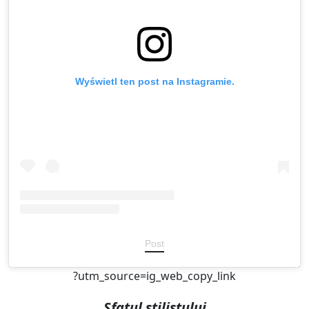
Wyświetl ten post na Instagramie.
Post
?utm_source=ig_web_copy_link
Sfatul stilistului