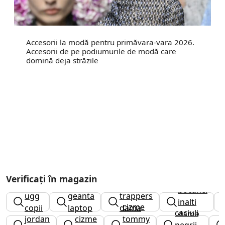
Accesorii la modă pentru primăvara-vara 2026.
Accesorii de pe podiumurile de modă care
domină deja străzile
Verificați în magazin
bocanci
ugg
geanta
trappers
inalti
cizme
copii
laptop
dama
caciuli
dama
jordan
cizme
tommy
negrii