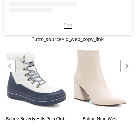
Post
?utm_source=ig_web_copy_link
N
Botine Beverly Hills Polo Club
Botine Nine West