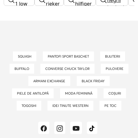
1 low
rieker
hilfiger
barbati
dama
SQUASH
PANTOFI SPORT BASCHET
BIJUTERII
BUFFALO
CONVERSE CHUCK TAYLOR
PULOVERE
ARMANI EXCHANGE
BLACK FRIDAY
PIELE DE ANTILOPĂ
MODA FEMININĂ
COȘURI
TOGOSHI
IDEI TINUTE WESTERN
PE TOC