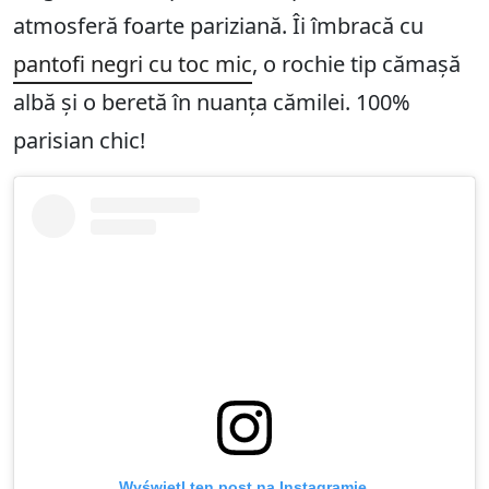
atmosferă foarte pariziană. Îi îmbracă cu
pantofi negri cu toc mic
, o rochie tip cămașă
albă și o beretă în nuanța cămilei. 100%
parisian chic!
Wyświetl ten post na Instagramie.