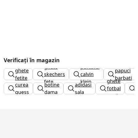
Verificați în magazin
ghete
portofel
ghete
papuci
skechers
calvin
fetite
barbati
ghete
fete
klein
curea
botine
adidasi
fotbal
guess
dama
sala
copii