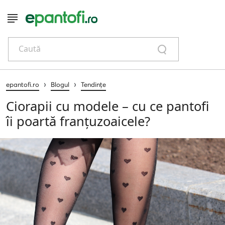
Caută
›
›
epantofi.ro
Blogul
Tendințe
Ciorapii cu modele – cu ce pantofi
îi poartă franțuzoaicele?