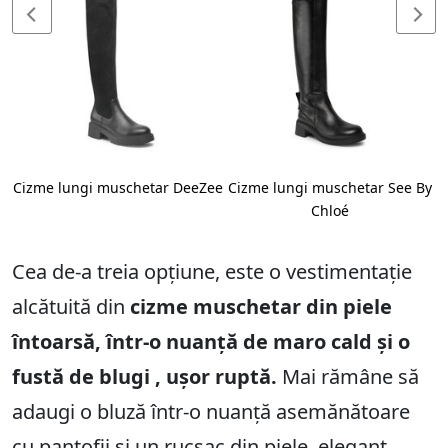
Cizme lungi muschetar DeeZee
Cizme lungi muschetar See By
Chloé
Cea de-a treia opțiune, este o vestimentație
alcătuită din
cizme muschetar din piele
întoarsă, într-o nuanță de maro cald și o
fustă de blugi , ușor ruptă.
Mai rămâne să
adaugi o bluză într-o nuanță asemănătoare
cu pantofii și un rucsac din piele, elegant.