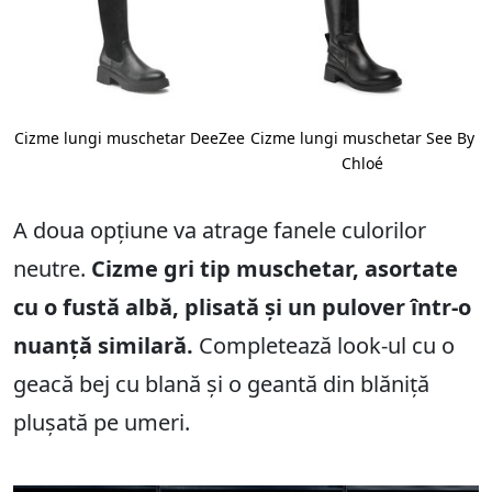
Cizme lungi muschetar DeeZee
Cizme lungi muschetar See By
Chloé
A doua opțiune va atrage fanele culorilor
neutre.
Cizme gri tip muschetar, asortate
cu o fustă albă, plisată și un pulover într-o
nuanță similară.
Completează look-ul cu o
geacă bej cu blană și o geantă din blăniță
plușată pe umeri.