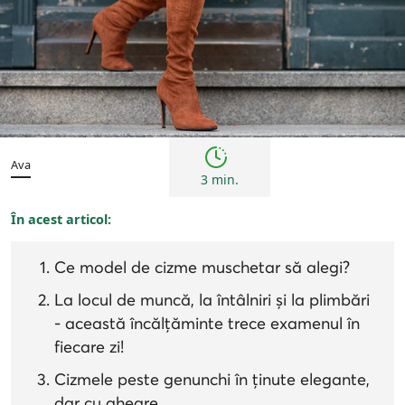
Femei
Inspirații și trenduri
Ava
3 min.
În acest articol:
Ce model de cizme muschetar să alegi?
La locul de muncă, la întâlniri și la plimbări
- această încălțăminte trece examenul în
fiecare zi!
Cizmele peste genunchi în ținute elegante,
dar cu gheare