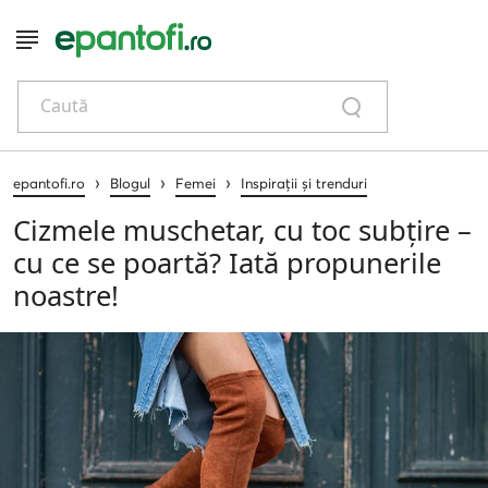
Caută
›
›
›
epantofi.ro
Blogul
Femei
Inspirații și trenduri
Cizmele muschetar, cu toc subțire –
cu ce se poartă? Iată propunerile
noastre!