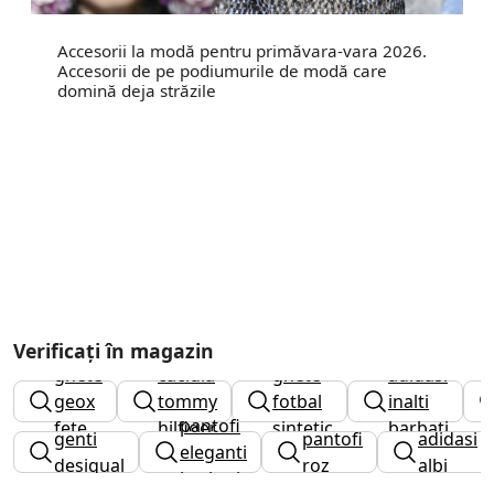
Accesorii la modă pentru primăvara-vara 2026.
Accesorii de pe podiumurile de modă care
domină deja străzile
Verificați în magazin
ghete
caciula
ghete
adidasi
geox
tommy
fotbal
inalti
pantofi
fete
hilfiger
sintetic
barbati
genti
pantofi
adidasi
eleganti
desigual
roz
albi
barbati