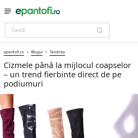
Caută
›
›
epantofi.ro
Blogul
Tendințe
Cizmele până la mijlocul coapselor
– un trend fierbinte direct de pe
podiumuri