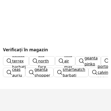
ghete
Verificați în magazin
adidas
the
nike
geanta
terrex
north
air
pinko
portof
barbati
face
max
ceas
geanta
smartwatch
calvin
barbati
auriu
shopper
barbati
klein