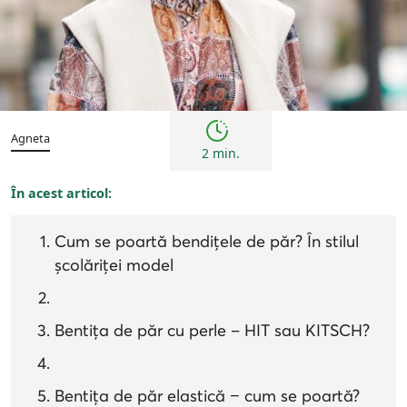
Tendințe
Agneta
2 min.
În acest articol:
Cum se poartă bendițele de păr? În stilul
școlăriței model
Bentița de păr cu perle – HIT sau KITSCH?
Bentița de păr elastică − cum se poartă?