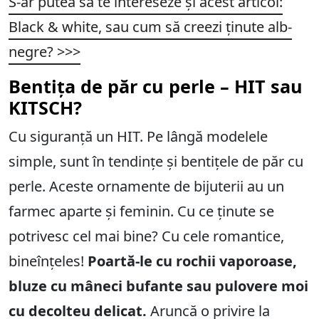
S-ar putea să te intereseze și acest articol:
Black & white, sau cum să creezi ținute alb-
negre?
>>>
Bentița de păr cu perle – HIT sau
KITSCH?
Cu siguranță un HIT. Pe lângă modelele
simple, sunt în tendințe și bentițele de păr cu
perle. Aceste ornamente de bijuterii au un
farmec aparte și feminin. Cu ce ținute se
potrivesc cel mai bine? Cu cele romantice,
bineînțeles!
Poartă-le cu rochii vaporoase,
bluze cu mâneci bufante sau pulovere moi
cu decolteu delicat.
Aruncă o privire la