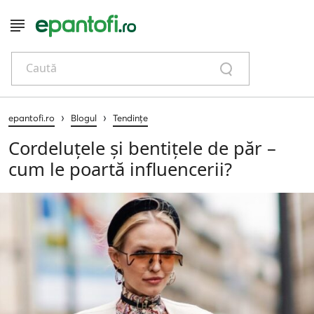
Caută
›
›
epantofi.ro
Blogul
Tendințe
Cordeluțele și bentițele de păr –
cum le poartă influencerii?