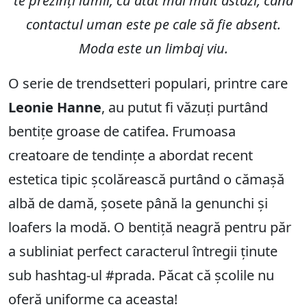
te prezinți lumii, cu atât mai mult astăzi, când
contactul uman este pe cale să fie absent.
Moda este un limbaj viu.
O serie de trendsetteri populari, printre care
Leonie Hanne
, au putut fi văzuți purtând
bentițe groase de catifea. Frumoasa
creatoare de tendințe a abordat recent
estetica tipic școlărească purtând o cămașă
albă de damă, șosete până la genunchi și
loafers la modă. O bentiță neagră pentru păr
a subliniat perfect caracterul întregii ținute
sub hashtag-ul #prada. Păcat că școlile nu
oferă uniforme ca aceasta!