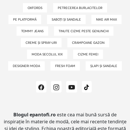
OXFORDS
PETRECEREA BURLACITELOR
PE PLATFORMĂ
SABOȚI ȘI SANDALE
NIKE AIR MAX
TOMMY JEANS
TINUTE CIZME PESTE GENUNCHI
CREME ȘI SPRAY-URI
CRAMPOANE GAZON
MODA SECOLUL XIX
CIZME FEMEI
DESIGNERI MODA
FRESH FOAM
ȘLAPI ȘI SANDALE
Blogul epantofi.ro
este cea mai bună sursă de
inspirație în materie de modă, cele mai recente tendințe
și idei de styling.
Echipa noastră editorială este formată