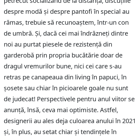
petrecut socializând de la distanță, discuțiile
despre modă și despre pantofi în special au
rămas, trebuie să recunoaștem, într-un con
de umbră. Și, dacă cei mai îndrăzneți dintre
noi au purtat piesele de rezistență din
garderobă prin propria bucătărie doar de
dragul vremurilor bune, nici cei care s-au
retras pe canapeaua din living în papuci, în
șosete sau chiar în picioarele goale nu sunt
de judecat! Perspectivele pentru anul viitor se
anunță, însă, ceva mai optimiste. Astfel,
designerii au ales deja culoarea anului în 2021
și, în plus, au setat chiar și tendințele în