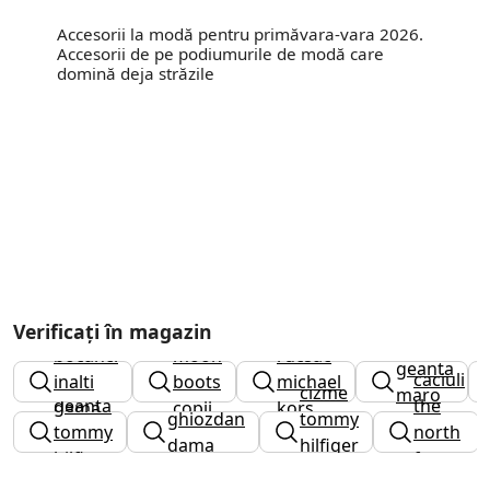
Accesorii la modă pentru primăvara-vara 2026.
Accesorii de pe podiumurile de modă care
domină deja străzile
Verificați în magazin
bocanci
moon
rucsac
geanta
caciuli
inalti
boots
michael
cizme
maro
geanta
the
dama
copii
kors
ghiozdan
tommy
tommy
north
dama
hilfiger
hilfiger
face
dama
dama