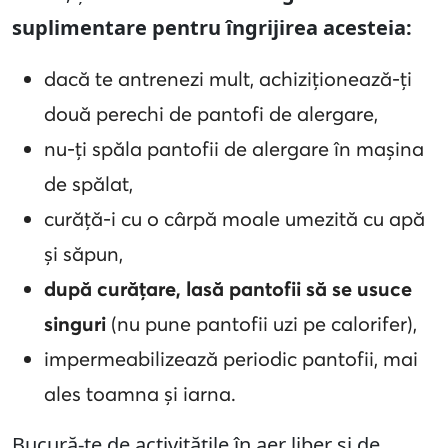
suplimentare pentru îngrijirea acesteia:
dacă te antrenezi mult, achiziționează-ți
două perechi de pantofi de alergare,
nu-ți spăla pantofii de alergare în mașina
de spălat,
curăță-i cu o cârpă moale umezită cu apă
și săpun,
după curățare, lasă pantofii să se usuce
singuri
(nu pune pantofii uzi pe calorifer),
impermeabilizează periodic pantofii, mai
ales toamna și iarna.
Bucură-te de activitățile în aer liber și de