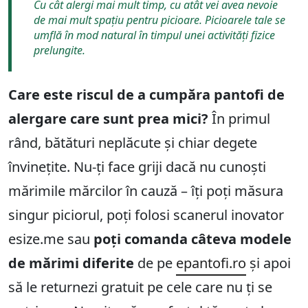
Cu cât alergi mai mult timp, cu atât vei avea nevoie
de mai mult spațiu pentru picioare. Picioarele tale se
umflă în mod natural în timpul unei activități fizice
prelungite.
Care este riscul de a cumpăra pantofi de
alergare care sunt prea mici?
În primul
rând, bătături neplăcute și chiar degete
învinețite. Nu-ți face griji dacă nu cunoști
mărimile mărcilor în cauză – îți poți măsura
singur piciorul, poți folosi scanerul inovator
esize.me sau
poți comanda câteva modele
de mărimi diferite
de pe
epantofi.ro
și apoi
să le returnezi gratuit pe cele care nu ți se