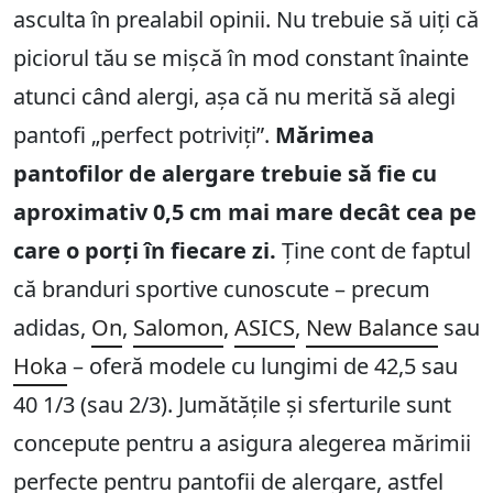
asculta în prealabil opinii. Nu trebuie să uiți că
piciorul tău se mișcă în mod constant înainte
atunci când alergi, așa că nu merită să alegi
pantofi „perfect potriviți”.
Mărimea
pantofilor de alergare trebuie să fie cu
aproximativ 0,5 cm mai mare decât cea pe
care o porți în fiecare zi.
Ține cont de faptul
că branduri sportive cunoscute – precum
adidas,
On
,
Salomon
,
ASICS
,
New Balance
sau
Hoka
– oferă modele cu lungimi de 42,5 sau
40 1/3 (sau 2/3). Jumătățile și sferturile sunt
concepute pentru a asigura alegerea mărimii
perfecte pentru pantofii de alergare, astfel