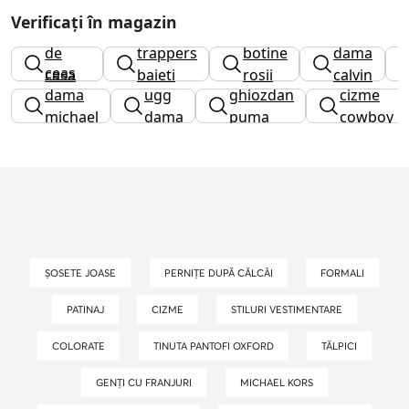
Verificați în magazin
papuci
ghete
de
trappers
botine
dama
ceas
casa
baieti
rosii
calvin
dama
ugg
ghiozdan
cizme
copii
klein
michael
dama
puma
cowboy
kors
ȘOSETE JOASE
PERNIȚE DUPĂ CĂLCÂI
FORMALI
PATINAJ
CIZME
STILURI VESTIMENTARE
COLORATE
TINUTA PANTOFI OXFORD
TĂLPICI
GENȚI CU FRANJURI
MICHAEL KORS