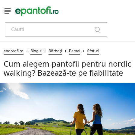
Caută
›
›
›
›
epantofi.ro
Blogul
Bărbați
Femei
Sfaturi
Cum alegem pantofii pentru nordic
walking? Bazează-te pe fiabilitate