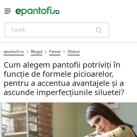
Caută
›
›
›
epantofi.ro
Blogul
Femei
Sfaturi
Cum alegem pantofii potriviți în
funcție de formele picioarelor,
pentru a accentua avantajele și a
ascunde imperfecțiunile siluetei?