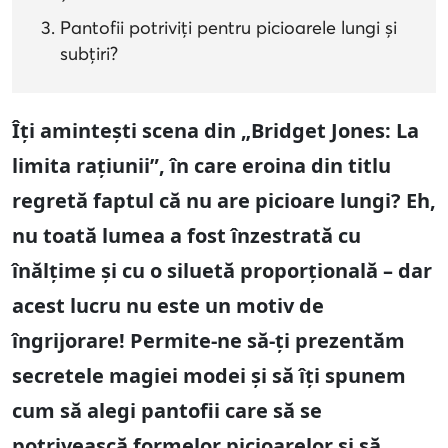
Pantofii potriviți pentru picioarele lungi și
subțiri?
Îți amintești scena din „Bridget Jones: La
limita rațiunii”, în care eroina din titlu
regretă faptul că nu are picioare lungi? Eh,
nu toată lumea a fost înzestrată cu
înălțime și cu o siluetă proporțională – dar
acest lucru nu este un motiv de
îngrijorare! Permite-ne să-ți prezentăm
secretele magiei modei și să îți spunem
cum să alegi pantofii care să se
potrivească formelor picioarelor și să