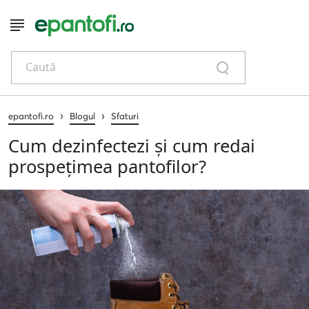
Caută
›
›
epantofi.ro
Blogul
Sfaturi
Cum dezinfectezi și cum redai
prospețimea pantofilor?