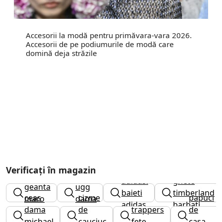
Accesorii la modă pentru primăvara-vara 2026.
Accesorii de pe podiumurile de modă care
domină deja străzile
Verificați în magazin
adidasi
ghete
geanta
ugg
baieti
timberland
ceas
cizme
papuci
maro
dama
adidas
barbati
dama
de
trappers
de
michael
cauciuc
fete
casa