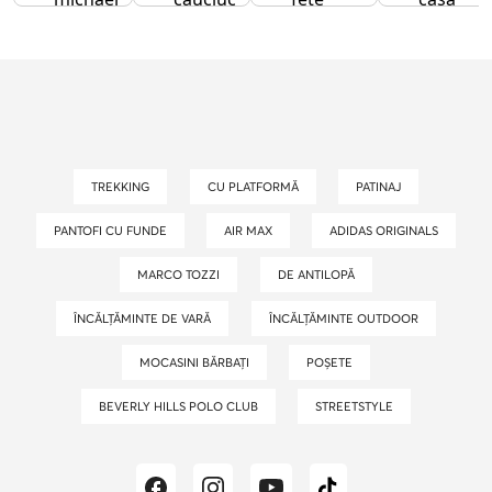
kors
barbati
barbati
TREKKING
CU PLATFORMĂ
PATINAJ
PANTOFI CU FUNDE
AIR MAX
ADIDAS ORIGINALS
MARCO TOZZI
DE ANTILOPĂ
ÎNCĂLȚĂMINTE DE VARĂ
ÎNCĂLȚĂMINTE OUTDOOR
MOCASINI BĂRBAȚI
POȘETE
BEVERLY HILLS POLO CLUB
STREETSTYLE