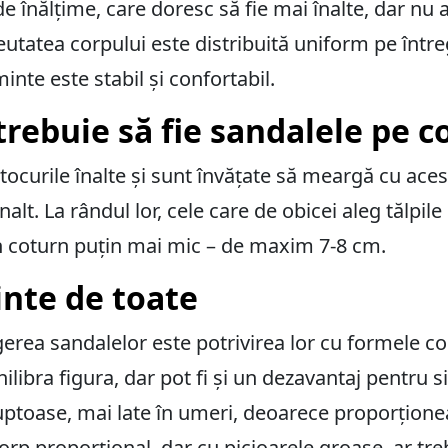
 înălțime, care doresc să fie mai înalte, dar nu 
eutatea corpului este distribuită uniform pe între
nte este stabil și confortabil.
trebuie să fie sandalele pe c
ocurile înalte și sunt învățate să meargă cu aces
lt. La rândul lor, cele care de obicei aleg tălpile 
 coturn puțin mai mic – de maxim 7-8 cm.
inte de toate
erea sandalelor este potrivirea lor cu formele co
ilibra figura, dar pot fi și un dezavantaj pentru si
ptoase, mai late în umeri, deoarece proporționea
orp proporțional, dar cu picioarele groase, ar tre