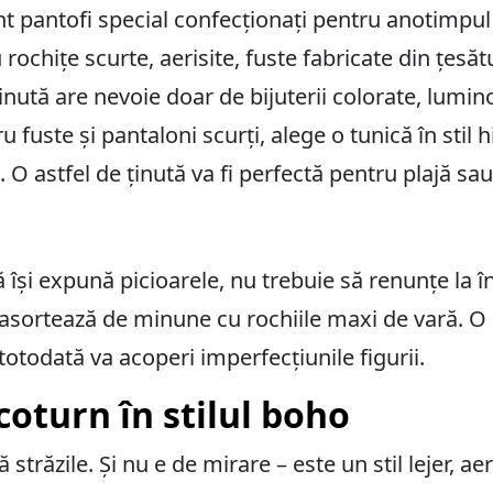
t pantofi special confecționați pentru anotimpul
 rochițe scurte, aerisite, fuste fabricate din țesă
ținută are nevoie doar de bijuterii colorate, lumi
u fuste și pantaloni scurți, alege o tunică în stil 
O astfel de ținută va fi perfectă pentru plajă sau l
 își expună picioarele, nu trebuie să renunțe la 
asortează de minune cu rochiile maxi de vară. O as
i totodată va acoperi imperfecțiunile figurii.
coturn în stilul boho
străzile. Și nu e de mirare – este un stil lejer, aer