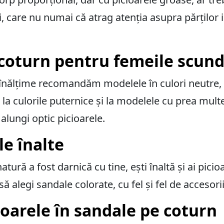
 care nu numai că atrag atenția asupra părților in
 coturn pentru femeile scun
 înălțime recomandăm modelele în culori neutre,
la culorile puternice și la modelele cu prea mult
r alungi optic picioarele.
le înalte
tură a fost darnică cu tine, ești înaltă și ai pici
ă alegi sandale colorate, cu fel și fel de accesorii
ioarele în sandale pe coturn