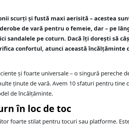
nii scurți și fustă maxi aerisită – acestea su
rderobe de vară pentru o femeie, dar – pe lân
ici sandalele pe coturn. Dacă îți dorești să câ
crifica confortul, atunci această încălțăminte 
ficiente și foarte universale – o singură pereche 
multe ținute de vară. Avem 10 sfaturi pentru tine 
odel de încălțăminte.
urn în loc de toc
tor foarte stilat pentru tocuri sau platforme. Est