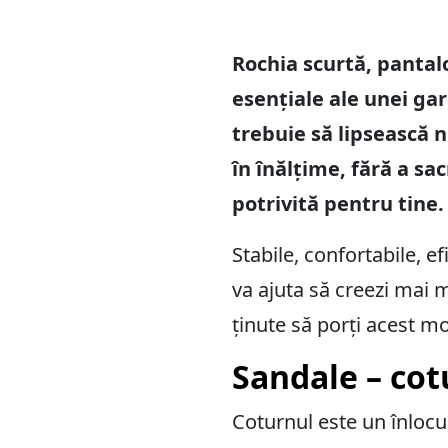
Rochia scurtă, pantalo
esențiale ale unei ga
trebuie să lipsească n
în înălțime, fără a sa
potrivită pentru tine.
Stabile, confortabile, e
va ajuta să creezi mai 
ținute să porți acest m
Sandale – cot
Coturnul este un înlocui