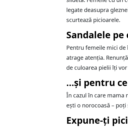
legate deasupra gleznei,
scurtează picioarele.
Sandalele pe
Pentru femeile mici de
atrage atenția. Renunță 
de culoarea pielii îți vo
…și pentru ce
În cazul în care mama na
ești o norocoasă – poți s
Expune-ți pic