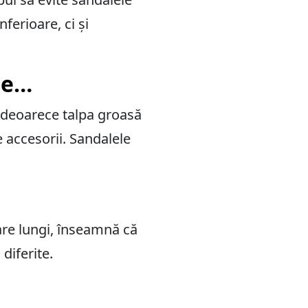
ferioare, ci și
de…
 deoarece talpa groasă
e accesorii. Sandalele
oare lungi, înseamnă că
 diferite.