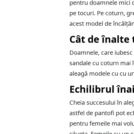
pentru doamnele mici de
pe tocuri. Pe coturn, gr
acest model de încălțămi
Cât de înalte 
Doamnele, care iubesc t
sandale cu coturn mai îna
aleagă modele cu cu un
Echilibrul îna
Cheia succesului în aleg
astfel de pantofi pot ech
pentru femeile mai volu
silueta. Femeile cu un c