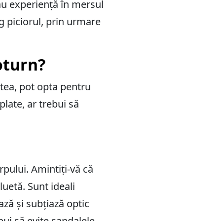
au experiență în mersul
g piciorul, prin urmare
oturn?
tea, pot opta pentru
plate, ar trebui să
rpului. Amintiți-vă că
luetă. Sunt ideali
ză și subțiază optic
bui să evite sandalele