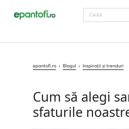
Caută
epantofi.ro
›
Blogul
›
Inspirații și trenduri
Cum să alegi sa
sfaturile noastr