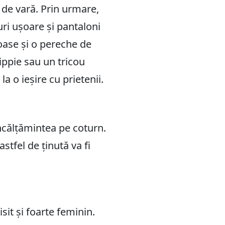
 de vară. Prin urmare,
turi ușoare și pantaloni
noase și o pereche de
hippie sau un tricou
a o ieșire cu prietenii.
încălțămintea pe coturn.
tfel de ținută va fi
isit și foarte feminin.