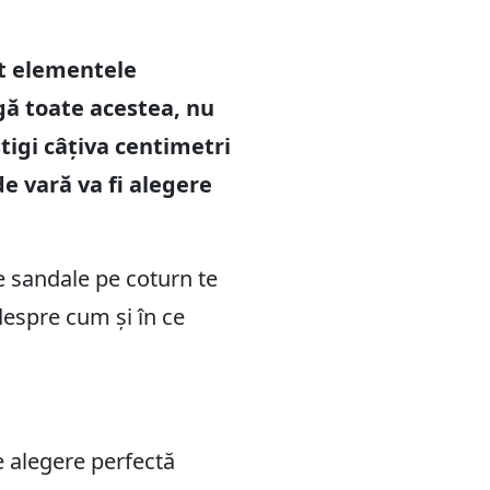
nt elementele
gă toate acestea, nu
știgi câțiva centimetri
de vară va fi alegere
de sandale pe coturn te
despre cum și în ce
e alegere perfectă