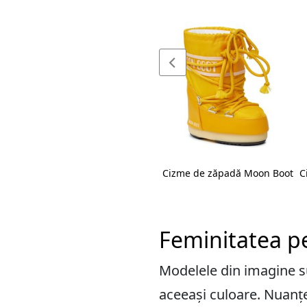
Boot
Cizme de zăpadă Moon Boot
Cizme de zăpadă Moon Boot
C
Feminitatea p
Modelele din imagine s
aceeași culoare. Nuanțe