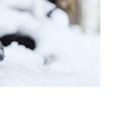
Femei
Inspirații și trenduri