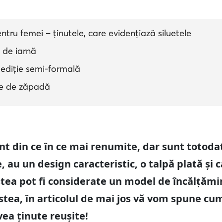
ru femei – ținutele, care evidențiază siluetele
 de iarnă
ediție semi-formală
me de zăpadă
t din ce în ce mai renumite, dar sunt totodat
 au un design caracteristic, o talpă plată și 
estea pot fi considerate un model de încălțăm
stea, în articolul de mai jos vă vom spune cu
ea ținute reușite!