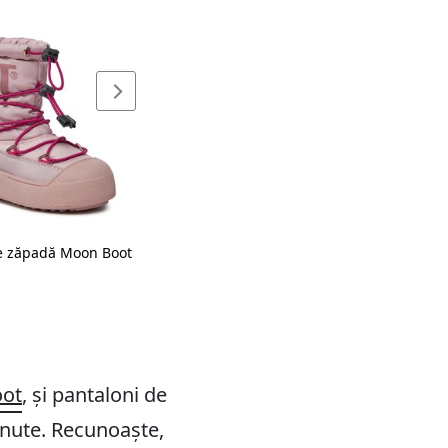
e zăpadă Moon Boot
oot
, și pantaloni de
inute. Recunoaște,