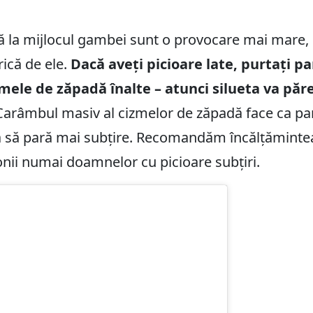
 la mijlocul gambei sunt o provocare mai mare
rică de ele.
Dacă aveți picioare late, purtați pa
mele de zăpadă înalte – atunci silueta va păre
Carâmbul masiv al cizmelor de zăpadă face ca par
 să pară mai subțire. Recomandăm încălțămintea
nii numai doamnelor cu picioare subțiri.