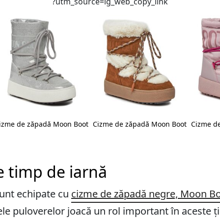
?utm_source=ig_web_copy_link
izme de zăpadă Moon Boot
Cizme de zăpadă Moon Boot
Cizme d
e timp de iarnă
unt echipate cu
cizme de zăpadă negre, Moon B
le puloverelor joacă un rol important în aceste ț