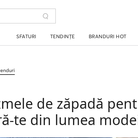
SFATURI
TENDINȚE
BRANDURI HOT
trenduri
zmele de zăpadă pent
ră-te din lumea mode