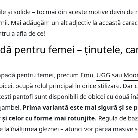
e și solide – tocmai din aceste motive devin de ne
nii. Mai adăugăm un alt adjectiv la această caract
tru a afla de ce!
ă pentru femei – ținutele, ca
zăpadă pentru femei, precum
Emu
,
UGG
sau
Moon
bicei, ocupă rolul principal în orice stilizare. Dar 
ești pantofi sunt disponibili de obicei cu două în
gambei.
Prima variantă este mai sigură și se 
r și celor cu forme mai rotunjite.
Regula de baz
 la înălțimea gleznei – atunci vor părea masive ș