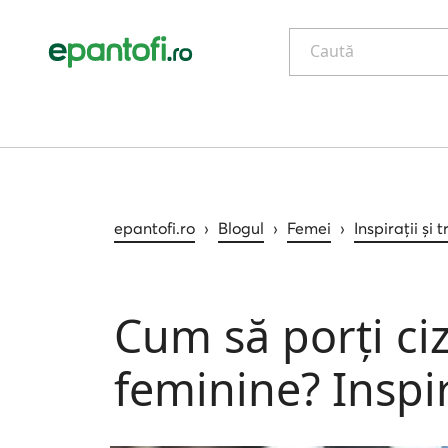
Caută
epantofi.ro
›
Blogul
›
Femei
›
Inspirații și 
Cum să porți ci
feminine? Inspi