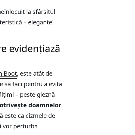
înlocuit la sfârșitul
eristică – elegante!
re evidențiază
 Boot
, este atât de
ce să faci pentru a evita
ălțimi – peste gleznă
potrivește doamnelor
ă este ca cizmele de
i vor perturba