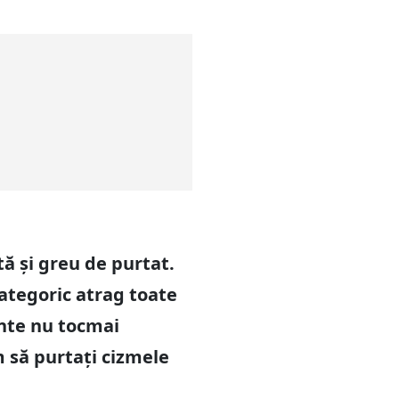
ă și greu de purtat.
categoric atrag toate
inte nu tocmai
m să purtați cizmele