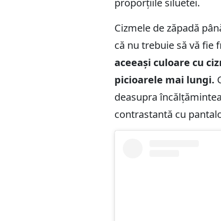
proporțiile siluetei.
Cizmele de zăpadă până
că nu trebuie să vă fie f
aceeași culoare cu ciz
picioarele mai lungi.
deasupra încălțămintea
contrastantă cu pantalo