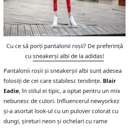
Cu ce să porți pantalonii roșii? De preferință
cu
sneakerși albi de la adidas!
Pantalonii roșii și sneakerșii albi sunt adesea
folosiți de cei care stabilesc tendințe.
Blair
Eadie
, în stilul ei tipic, a optat pentru un mix
nebunesc de culori. Influencerul newyorkez
și-a asortat look-ul cu un pulover colorat cu
dungi, șireturi neon și ochelari cu rame