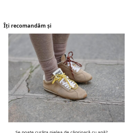
Îți recomandăm și
Se poate curăța pielea de căprioară cu apă?