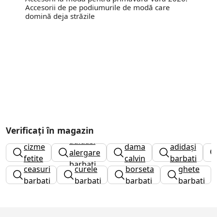
Accesorii de pe podiumurile de modă care
domină deja străzile
Verificați în magazin
ghete
adidasi
cizme
dama
adidași
alergare
fetite
calvin
barbati
barbati
ceasuri
curele
borseta
ghete
klein
barbati
barbati
barbati
barbati