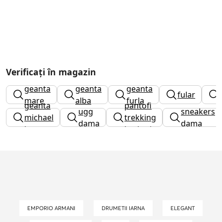
Verificați în magazin
geanta
geanta
geanta
fular
mare
alba
furla
geanta
pantofi
ugg
sneakers
michael
trekking
dama
dama
kors
barbati
EMPORIO ARMANI
DRUMETII IARNA
ELEGANT