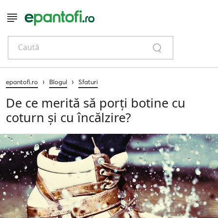
Caută
›
›
epantofi.ro
Blogul
Sfaturi
De ce merită să porți botine cu
coturn și cu încălzire?