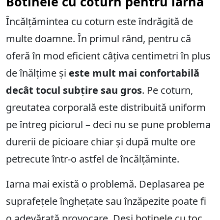
Botinele cu coturn pentru iarnă
Încălțămintea cu coturn este îndrăgită de
multe doamne. În primul rând, pentru că
oferă în mod eficient câțiva centimetri în plus
de înălțime și
este mult mai confortabilă
decât tocul subțire sau gros
. Pe coturn,
greutatea corporală este distribuită uniform
pe întreg piciorul – deci nu se pune problema
durerii de picioare chiar și după multe ore
petrecute într-o astfel de încălțăminte.
Iarna mai există o problemă. Deplasarea pe
suprafețele înghețate sau înzăpezite poate fi
o adevărată provocare. Deși
botinele cu toc