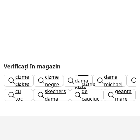
Verificați în magazin
ceas
ghete
cizme
cizme
dama
dama
cizme
cizme
rieker
negre
michael
piele
cu
skechers
de
geanta
kors
toc
dama
cauciuc
mare
gros
barbati