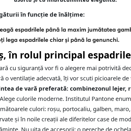
ăturii în funcție de înălțime:
 leagă espadrilele până la maxim jumătatea gamb
oți lega espadrilele chiar și până la genunchi.
, în rolul principal espadrile
vară cu siguranță vor fi o alegere mai potrivită dec
ă o ventilație adecvată, îți vor scuti picioarele de
tea de vară preferată: combinezonul lejer, ro
Alege culorile moderne. Institutul Pantone enu
ătoarele culori: roșu, portocaliu, galben, maro, r
vate și în noile creații ale diferitelor case de modă
inte. Nu uita de accesorii: o pereche de ochela