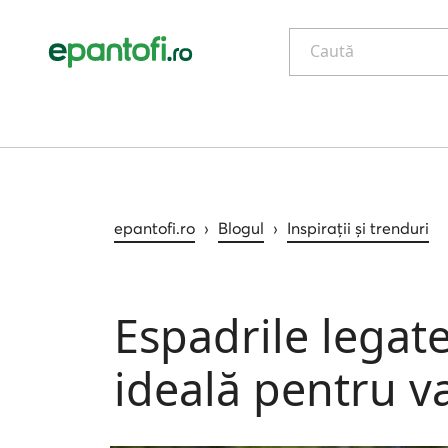
Caută
epantofi.ro
›
Blogul
›
Inspirații și trenduri
Espadrile legate
ideală pentru v