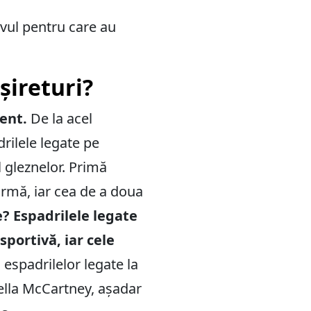
ivul pentru care au
șireturi?
rent.
De la acel
rilele legate pe
l gleznelor. Primă
ormă, iar cea de a doua
e? Espadrilele legate
portivă, iar cele
espadrilelor legate la
ella McCartney, așadar