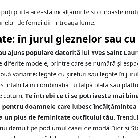
 poți purta această încălțăminte și cunoaște mot
anelor de femei din întreaga lume.
te: în jurul gleznelor sau cu 
 au ajuns populare datorită lui Yves Saint Lau
diferite modele, printre care se numără și espad
două variante: legate cu șireturi sau legate în juru
s întâlnită în combinația cu talpă plată sau platf
pe coturn.
Te întrebi ce ți se potrivește mai bin
le pentru doamnele care iubesc încălțămintea s
a un plus de feminitate outfitului tău.
Trendul 
t nu demult pe podiumul casei de modă Dior și St