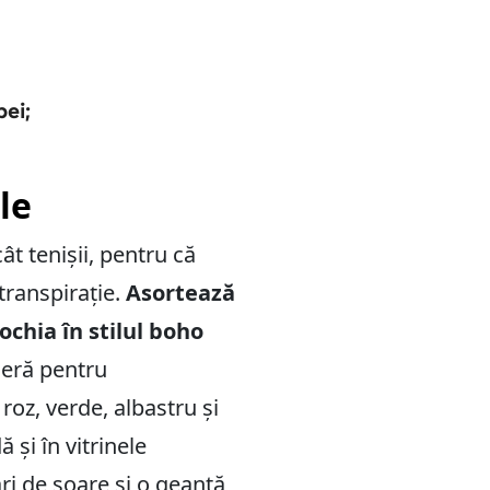
ei;
le
ât tenișii, pentru că
 transpirație.
Asortează
chia în stilul boho
meră pentru
oz, verde, albastru și
 și în vitrinele
ri de soare și o geantă