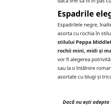
dacă vrei să fii în pas 
Espadrile ele
Espadrilele negre, înalte
asorta cu rochia în stilu
stilului Peppa Middle
rochii mini, midi și m
vor fi alegerea potrivită
sau la o întâlnire roman
asortate cu blugi și tric
Dacă nu ești adepta t