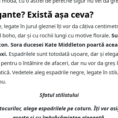
cu moda, cu o astfel de pereche sigur nu vei da gre
gante? Există așa ceva?
, legate în jurul gleznei îți vor da câțiva centimetr
l boho, dar și cu rochii lungi cu motive florale.
Su
ton. Sora ducesei Kate Middleton poartă acea
axi.
Espadrilele sunt totodată ușoare, dar și eleg
 pentru o întâlnire de afaceri, dar nu vor da greș 
tică. Vedetele aleg espadrile negre, legate în stil
ou.
Sfatul stilistului
ocurilor, alege espadrilele pe coturn. Îți vor asi
asorta și cu îmbrăcămintea elegantă.