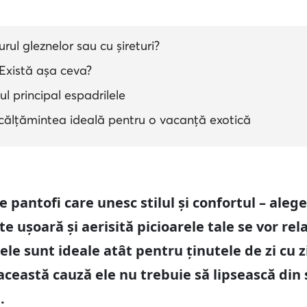
urul gleznelor sau cu șireturi?
Există așa ceva?
ul principal espadrilele
ncălțămintea ideală pentru o vacanță exotică
e pantofi care unesc stilul și confortul – aleg
 ușoară și aerisită picioarele tale se vor relax
le sunt ideale atât pentru ținutele de zi cu zi
această cauză ele nu trebuie să lipsească din 
.