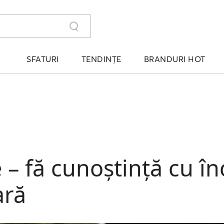
SFATURI
TENDINȚE
BRANDURI HOT
 – fă cunoștință cu î
ară