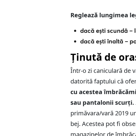
Reglează lungimea leg
dacă ești scundă –
dacă ești înaltă – p
Ținută de oraș
Într-o zi caniculară de 
datorită faptului că ofer
cu acestea îmbrăcămin
sau pantalonii scurți.
primăvara/vară 2019 urm
bej. Acestea pot fi obser
magazinelor de îmbrăcăm