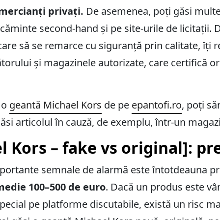
mercianți privați.
De asemenea, poți găsi mult
minte second-hand și pe site-urile de licitații. D
are să se remarce cu siguranță prin calitate, îți 
cătorului și magazinele autorizate, care certifică o
 o
geantă Michael Kors
de pe
epantofi.ro
, poți s
 găsi articolul în cauză, de exemplu, într-un mag
 Kors – fake vs original]: pr
portante semnale de alarmă este întotdeauna preț
 medie 100–500 de euro
. Dacă un produs este vân
special pe platforme discutabile, există un risc m