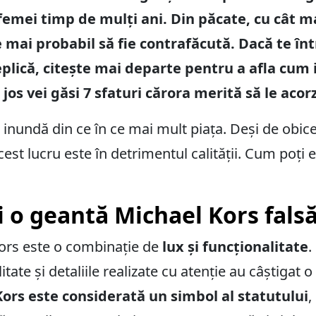
femei timp de mulți ani. Din păcate, cu cât m
 mai probabil să fie contrafăcută. Dacă te înt
eplică, citește mai departe pentru a afla cum 
 jos vei găsi 7 sfaturi cărora merită să le acor
inundă din ce în ce mai mult piața. Deși de obic
acest lucru este în detrimentul calității. Cum poți 
i o geantă Michael Kors fals
ors este o combinație de
lux și funcționalitate
.
litate și detaliile realizate cu atenție au câștigat
ors este considerată un simbol al statutului
,