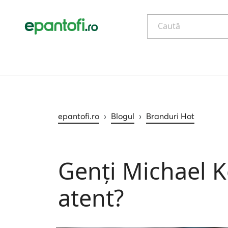
Caută
epantofi.ro
›
Blogul
›
Branduri Hot
Genți Michael Ko
atent?