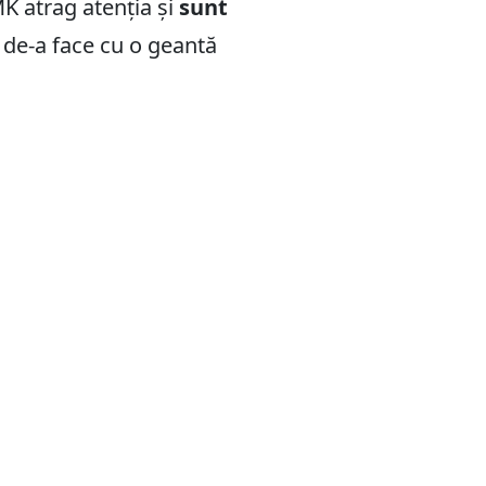
K atrag atenția și
sunt
i de-a face cu o geantă