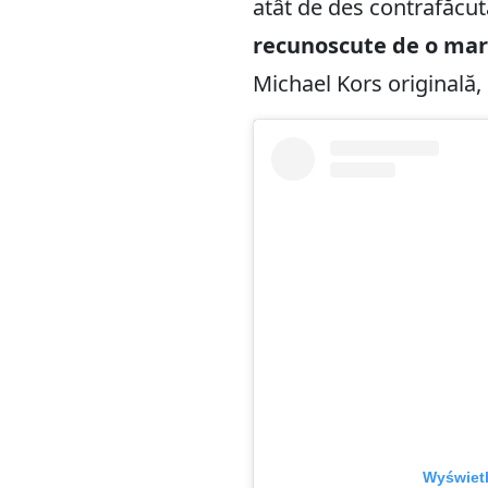
atât de des contrafăcut
recunoscute de o mare
Michael Kors originală, 
Wyświetl