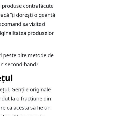
e produse contrafăcute
acă îți dorești o geantă
recomand sa vizitezi
riginalitatea produselor
ări peste alte metode de
azin second-hand?
ețul
ul. Gențile originale
dut la o fracțiune din
are ca acesta să fie un