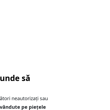
 unde să
ători neautorizați sau
vândute pe piețele