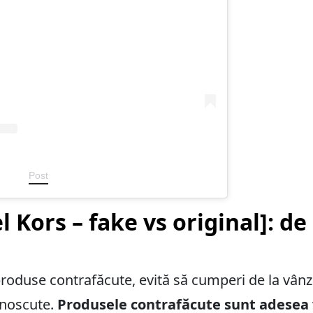
Post
l Kors – fake vs original]: de
produse contrafăcute, evită să cumperi de la vânz
unoscute.
Produsele contrafăcute sunt adesea 