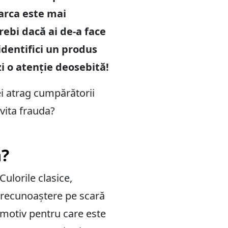
arca este mai
rebi dacă ai de-a face
identifici un produs
zi o atenție deosebită!
ei atrag cumpărătorii
evita frauda?
ă?
 Culorile clasice,
 o recunoaștere pe scară
 motiv pentru care este