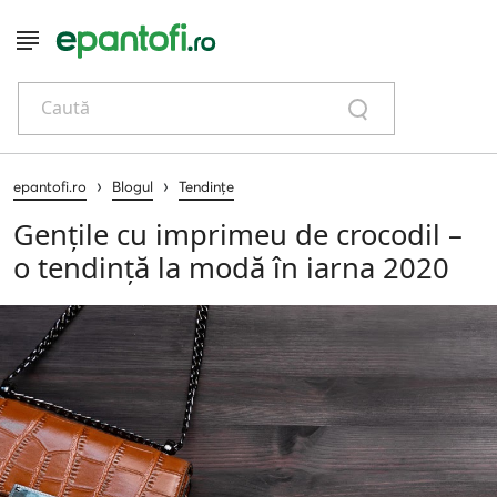
Caută
›
›
epantofi.ro
Blogul
Tendințe
Gențile cu imprimeu de crocodil –
o tendință la modă în iarna 2020