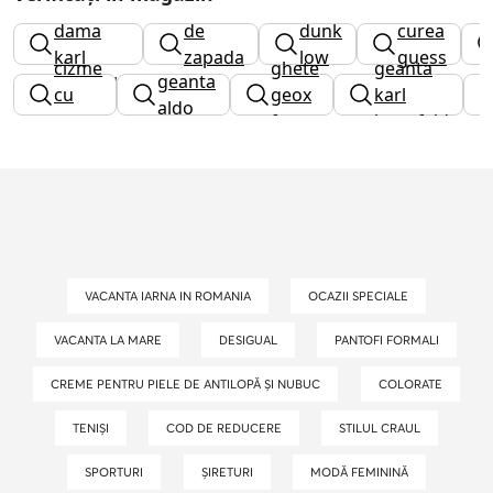
adidasi
cizme
dama
de
dunk
curea
karl
zapada
low
guess
cizme
ghete
geanta
geanta
lagerfeld
fete
cu
geox
karl
aldo
toc
fete
lagerfeld
VACANTA IARNA IN ROMANIA
OCAZII SPECIALE
VACANTA LA MARE
DESIGUAL
PANTOFI FORMALI
CREME PENTRU PIELE DE ANTILOPĂ ȘI NUBUC
COLORATE
TENIȘI
COD DE REDUCERE
STILUL CRAUL
SPORTURI
ȘIRETURI
MODĂ FEMININĂ