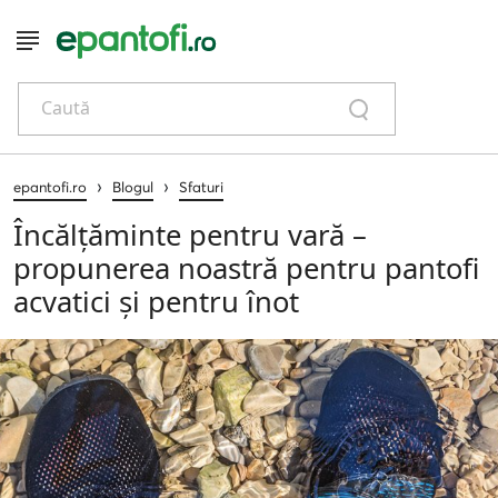
Caută
›
›
epantofi.ro
Blogul
Sfaturi
Încălțăminte pentru vară –
propunerea noastră pentru pantofi
acvatici și pentru înot