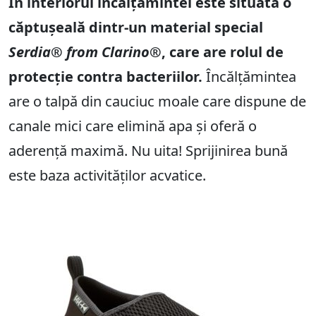
În interiorul încălțămintei este situată o
căptușeală dintr-un material special
Serdia® from Clarino®
, care are rolul de
protecție contra bacteriilor.
Încălțămintea
are o talpă din cauciuc moale care dispune de
canale mici care elimină apa și oferă o
aderență maximă. Nu uita! Sprijinirea bună
este baza activităților acvatice.