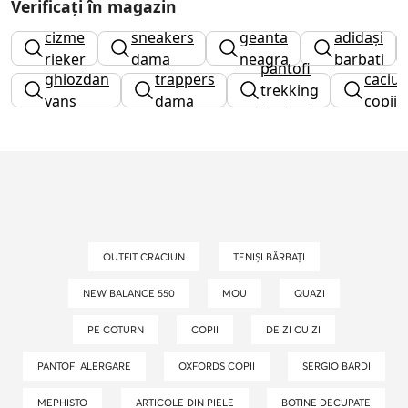
Verificați în magazin
cizme
sneakers
geanta
adidași
rieker
dama
neagra
barbati
pantofi
ghiozdan
trappers
caciuli
trekking
vans
dama
copii
barbati
OUTFIT CRACIUN
TENIȘI BĂRBAȚI
NEW BALANCE 550
MOU
QUAZI
PE COTURN
COPII
DE ZI CU ZI
PANTOFI ALERGARE
OXFORDS COPII
SERGIO BARDI
MEPHISTO
ARTICOLE DIN PIELE
BOTINE DECUPATE