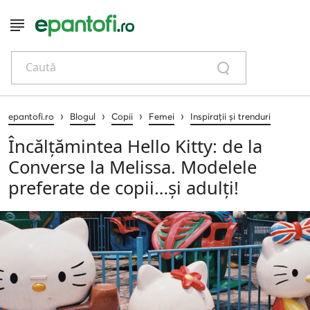
Caută
›
›
›
›
epantofi.ro
Blogul
Copii
Femei
Inspirații și trenduri
Încălțămintea Hello Kitty: de la
Converse la Melissa. Modelele
preferate de copii…și adulți!