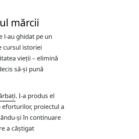
ul mărcii
e l-au ghidat pe un
cursul istoriei
tatea vieții – elimină
 decis să-și pună
ărbați
. I-a produs el
eforturilor, proiectul a
nându-și în continuare
re a câștigat