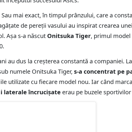
it începutul succesului Asics.
. Sau mai exact, în timpul prânzului, care a consta
agățate de pereții vasului au inspirat crearea unei
ol. Așa s-a născut
Onitsuka Tiger
, primul model
0.
ani au dus la creșterea constantă a companiei. L
 sub numele Onitsuka Tiger,
s-a concentrat pe pa
le utilizate cu fiecare model nou. Iar când marca
i laterale încrucișate
erau pe buzele sportivilor