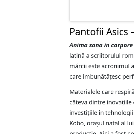
Pantofii Asics 
Anima sana in corpore
latină a scriitorului ro
mărcii este acronimul ace
care îmbunătățesc perfo
Materialele care respir
câteva dintre inovațiil
investițiile în tehnolog
Kobo, orașul natal al lu
producție. Aici a fost c