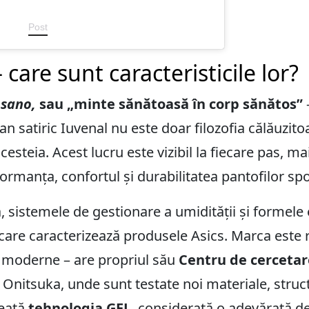
Post
– care sunt caracteristicile lor?
 sano,
sau „minte sănătoasă în corp sănătos”
man satiric Iuvenal nu este doar filozofia călăuzit
steia. Acest lucru este vizibil la fiecare pas, mai 
rmanța, confortul și durabilitatea pantofilor spo
ă, sistemele de gestionare a umidității și forme
e care caracterizează produsele Asics. Marca este
ii moderne – are propriul său
Centru de cercetar
i Onitsuka, unde sunt testate noi materiale, struc
reată
tehnologia GEL
, considerată o adevărată de