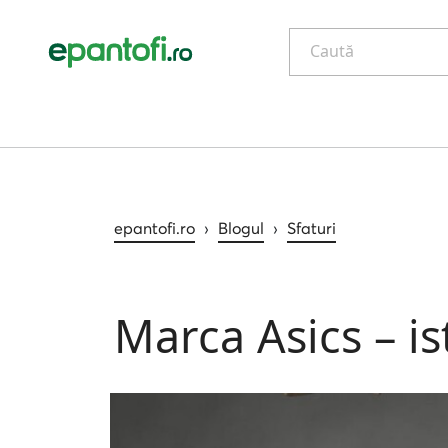
Caută
epantofi.ro
›
Blogul
›
Sfaturi
Marca Asics – is