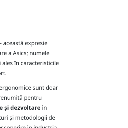
– această expresie
oare a Asics; numele
ales în caracteristicile
rt.
le ergonomice sunt doar
 renumită pentru
e și dezvoltare
în
turi și metodologii de
scoperire în industria