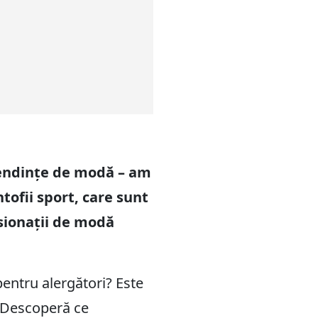
 tendințe de modă – am
tofii sport, care sunt
asionații de modă
pentru alergători? Este
. Descoperă ce