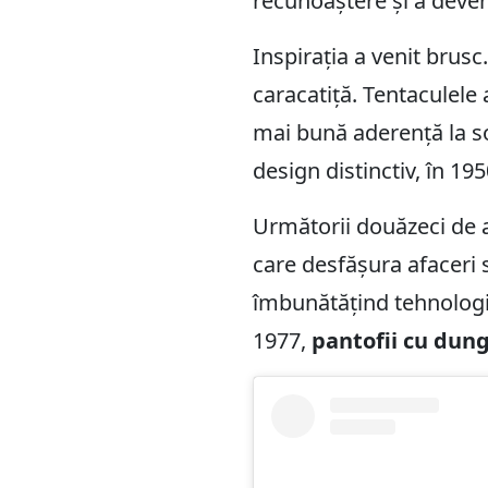
recunoaștere și a deven
Inspirația a venit brusc
caracatiță. Tentaculele 
mai bună aderență la s
design distinctiv, în 195
Următorii douăzeci de 
care desfășura afaceri
îmbunătățind tehnologii
1977,
pantofii cu dung