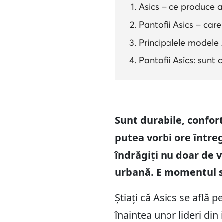
Asics – ce produce a
Pantofii Asics – care 
Principalele modele 
Pantofii Asics: sunt
Sunt durabile, confor
putea vorbi ore întreg
îndrăgiți nu doar de v
urbană. E momentul să
Știați că Asics se află 
înaintea unor lideri d