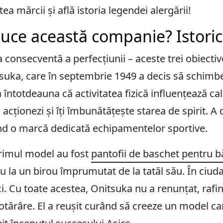
ea mărcii și află istoria legendei alergării!
duce această companie? Istoric
a consecventă a perfecțiunii – aceste trei obiectiv
suka, care în septembrie 1949 a decis să schimbe 
 întotdeauna că activitatea fizică influențează cali
 acționezi și îți îmbunătățește starea de spirit. A
ând o marcă dedicată echipamentelor sportive.
rimul model au fost
pantofii de baschet pentru b
 la un birou împrumutat de la tatăl său. În ciuda 
ci. Cu toate acestea, Onitsuka nu a renunțat, rafi
otărâre. El a reușit curând să creeze un model ca