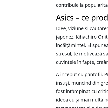
contribuie la popularitat
Asics – ce pro
Idee, viziune și căutare
japonez, Kihachiro Onit
încălțămintei. El spunea
stresul, te motivează să
cuvintele în fapte, cre
A început cu pantofii.
P
însuși, muncind din greu
fost întâmpinat cu criti
ideea cu și mai multă h