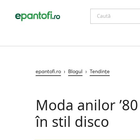
Caută
epantofi.ro
›
Blogul
›
Tendințe
Moda anilor ’80
în stil disco