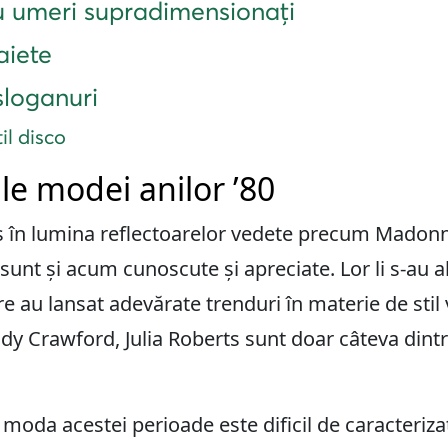
 umeri supradimensionați
aiete
 sloganuri
il disco
ale modei anilor ’80
us în lumina reflectoarelor vedete precum Madonn
nt și acum cunoscute și apreciate. Lor li s-au ală
e au lansat adevărate trenduri în materie de sti
ndy Crawford, Julia Roberts sunt doar câteva din
moda acestei perioade este dificil de caracteriza