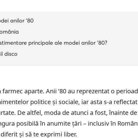
dei anilor '80
România
stimentare principale ale modei anilor '80?
il disco
 farmec aparte. Anii ’80 au reprezentat o perioad
entelor politice și sociale, iar asta s-a reflectat f
purtate. De altfel, moda de atunci a fost, înainte d
ingura posibilă în anumite țări – inclusiv în Român
diferit și să te exprimi liber.