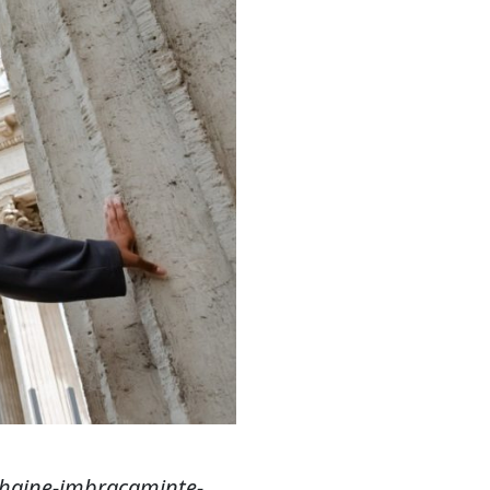
-haine-imbracaminte-