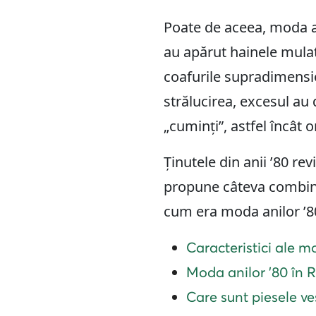
Poate de aceea, moda an
au apărut hainele mulat
coafurile supradimensio
strălucirea, excesul au 
„cuminți”, astfel încât 
Ținutele din anii ’80 rev
propune câteva combina
cum era moda anilor ’80
Caracteristici ale m
Moda anilor ’80 în
Care sunt piesele ve