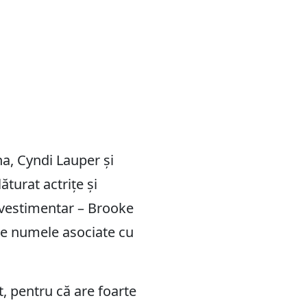
a, Cyndi Lauper și
turat actrițe și
l vestimentar – Brooke
tre numele asociate cu
t, pentru că are foarte