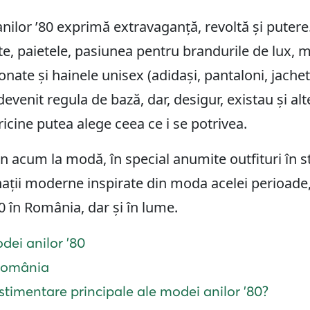
ilor ’80 exprimă extravaganță, revoltă și putere
e, paietele, pasiunea pentru brandurile de lux, m
nate și hainele unisex (adidași, pantaloni, jachet
devenit regula de bază, dar, desigur, existau și al
oricine putea alege ceea ce i se potrivea.
in acum la modă, în special anumite outfituri în sti
ții moderne inspirate din moda acelei perioade, 
 în România, dar și în lume.
odei anilor ’80
 România
stimentare principale ale modei anilor ’80?