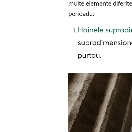
multe elemente diferite
perioade:
Hainele suprad
supradimensiona
purtau.