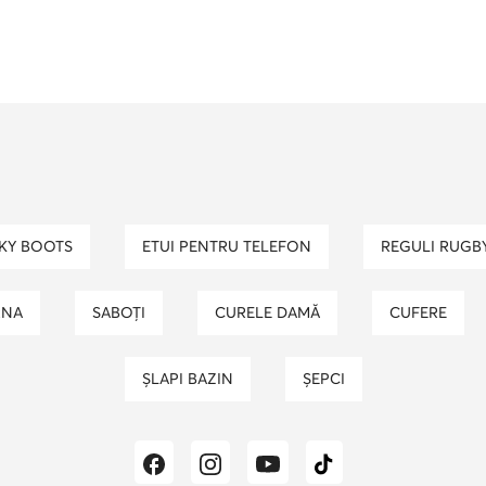
cizme cu toc
ghete dama calvin klein
ghete roz
sosete dama
ghete columbia dama
moon
cizme de cauciuc barbati
ghete geox baieti
NKY BOOTS
ETUI PENTRU TELEFON
REGULI RUGB
RNA
SABOȚI
CURELE DAMĂ
CUFERE
ȘLAPI BAZIN
ȘEPCI