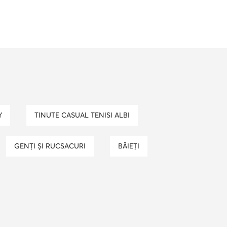
air jordan 1
adidasi nike dama
 boots copii
trappers barbati
bocanci inalti dama
nike air max
Y
TINUTE CASUAL TENISI ALBI
GENȚI ȘI RUCSACURI
BĂIEȚI