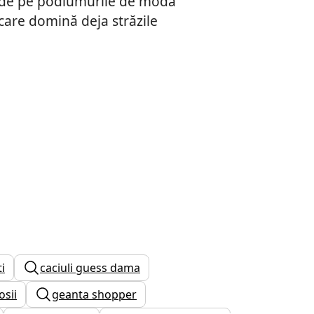
de pe podiumurile de modă
care domină deja străzile
i
caciuli guess dama
osii
geanta shopper