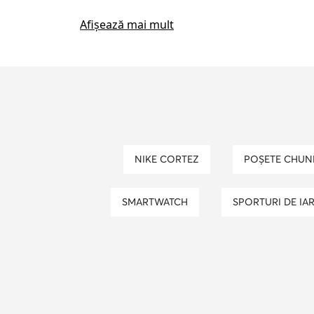
ghete cu toc
geanta maro
Afișează mai mult
pantofi cu toc gros
poseta guess
curea guess
caciula iarna barbati
NIKE CORTEZ
POȘETE CHU
SMARTWATCH
SPORTURI DE IA