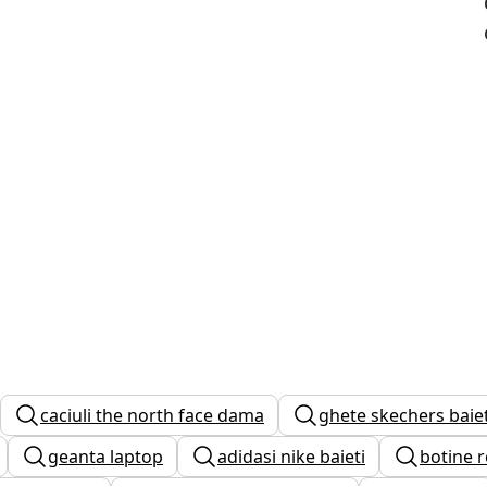
caciuli the north face dama
ghete skechers baiet
geanta laptop
adidasi nike baieti
botine r