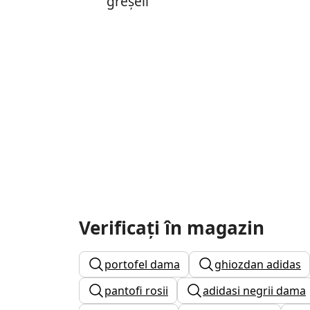
greșeli
Verificați în magazin
portofel dama
ghiozdan adidas
pantofi rosii
adidasi negrii dama