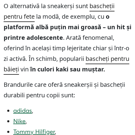
O alternativă la sneakerși sunt
bascheții
pentru fete
la modă,
de exemplu, cu
o
platformă albă puțin mai groasă – un hit și
printre adolescente
. Arată fenomenal,
oferind în același timp lejeritate chiar și într-o
zi activă. În schimb, popularii
bascheți pentru
băieți
vin
în culori kaki sau muștar.
Brandurile care oferă sneakerșii și bascheții
durabili pentru copii sunt:
adidas
,
Nike
,
Tommy Hilfiger
,