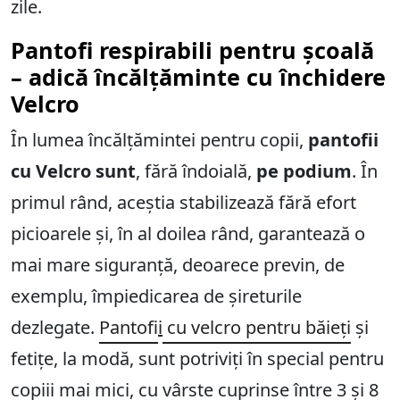
zile.
Pantofi respirabili pentru școală
– adică încălțăminte cu închidere
Velcro
În lumea încălțămintei pentru copii,
pantofii
cu Velcro sunt
, fără îndoială,
pe podium
. În
primul rând, aceștia stabilizează fără efort
picioarele și, în al doilea rând, garantează o
mai mare siguranță, deoarece previn, de
exemplu, împiedicarea de șireturile
dezlegate.
Pantofi
i
cu velcro pentru băieți
și
fetițe, la modă, sunt potriviți în special pentru
copiii mai mici, cu vârste cuprinse între 3 și 8