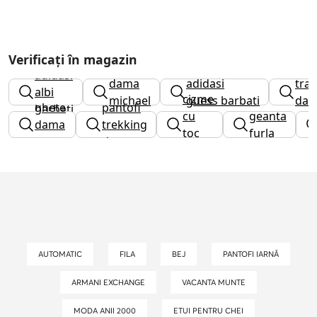
Verificați în magazin
ceas
adidasi
dama
adidasi
tra
albi
cizme
michael
guess barbati
da
ghete
pantofi
barbati
cu
geanta
kors
dama
trekking
toc
furla
guess
dama
gros
AUTOMATIC
FILA
BEJ
PANTOFI IARNĂ
ARMANI EXCHANGE
VACANTA MUNTE
MODA ANII 2000
ETUI PENTRU CHEI