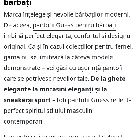
bărbați
Marca înțelege și nevoile bărbaților moderni.
De aceea,
pantofii Guess pentru bărbați
îmbină perfect eleganța, confortul și designul
original. Ca și în cazul colecțiilor pentru femei,
gama nu se limitează la câteva modele
demonstrate – vei găsi cu ușurință pantofi
care se potrivesc nevoilor tale.
De la ghete
elegante la mocasini eleganți și la
sneakerși sport
– toți pantofii Guess reflectă
perfect spiritul stilului masculin
contemporan.
S-ar putea să te intereseze și acest subiect