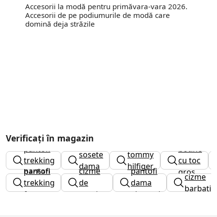
Accesorii la modă pentru primăvara-vara 2026.
Accesorii de pe podiumurile de modă care
domină deja străzile
Verificați în magazin
ghete
pantofi
botine
sosete
tommy
trekking
cu toc
dama
hilfiger
pantofi
cizme
pantofi
barbati
gros
cizme
barbati
trekking
de
dama
barbati
fete
cauciuc
eleganti