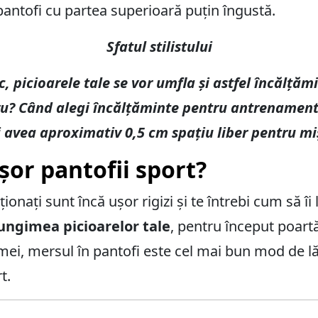
 pantofi cu partea superioară puțin îngustă.
Sfatul stilistului
ic, picioarele tale se vor umfla și astfel încălță
cru? Când alegi încălțăminte pentru antrenament
i avea aproximativ 0,5 cm spațiu liber pentru mi
or pantofii sport?
ionați sunt încă ușor rigizi și te întrebi cum să îi
lungimea picioarelor tale
, pentru început poartă
mei, mersul în pantofi este cel mai bun mod de lăr
t.