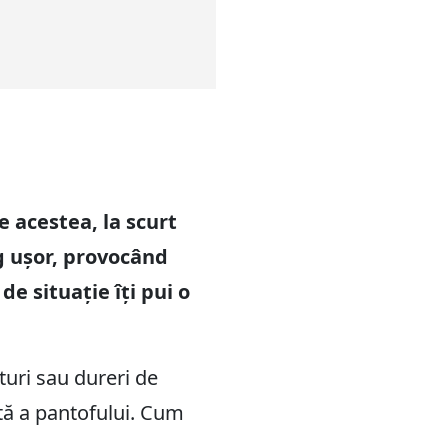
e acestea, la scurt
ng ușor, provocând
de situație îți pui o
turi sau dureri de
tă a pantofului. Cum