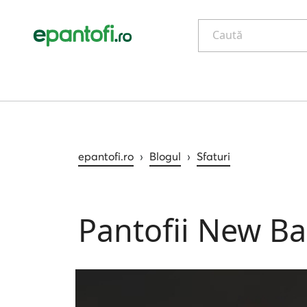
Caută
epantofi.ro
›
Blogul
›
Sfaturi
Pantofii New Ba