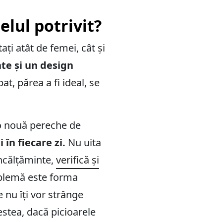
lul potrivit?
tați atât de femei, cât și
nte și un design
t, părea a fi ideal, se
 o nouă pereche de
în fiecare zi.
Nu uita
încălțăminte,
verifică și
roblemă este forma
 nu îți vor strânge
estea, dacă picioarele