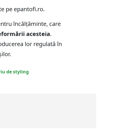
ite pe epantofi.ro.
entru încălțăminte, care
eformării acesteia
.
roducerea lor regulată în
ilor.
u de styling