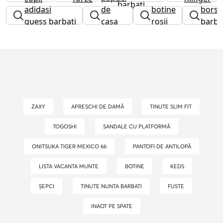
barbati
adidasi
de
botine
borse
1
dama
guess barbati
casa
rosii
barba
copii
ZAXY
APRESCHI DE DAMĂ
TINUTE SLIM FIT
TOGOSHI
SANDALE CU PLATFORMĂ
ONITSUKA TIGER MEXICO 66
PANTOFI DE ANTILOPĂ
LISTA VACANTA MUNTE
BOTINE
KEDS
ȘEPCI
TINUTE NUNTA BARBATI
FUSTE
INAOT PE SPATE