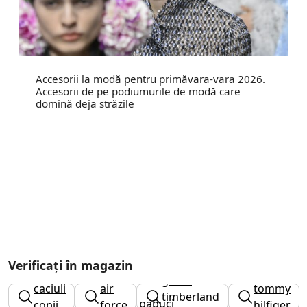
Accesorii la modă pentru primăvara-vara 2026.
Accesorii de pe podiumurile de modă care
domină deja străzile
Verificați în magazin
nike
adidasi
ghete
caciuli
air
tommy
timberland
papuci
copii
force
hilfiger