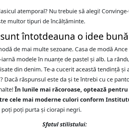
lasicul atemporal? Nu trebuie să alegi! Convinge-
ște multor tipuri de încălțăminte.
e sunt întotdeauna o idee bună
a modă de mai multe sezoane. Casa de modă Ance 
iarnă modele în nuanțe de pastel și alb. La rându
isate din denim. Te-a cucerit această tendință și 
Dacă răspunsul este da și te întrebi cu ce pantofi 
nalte!
În lunile mai răcoroase, optează pentr
ntre cele mai moderne culori conform Institut
poți poți purta și ciorapi negri.
Sfatul stilistului: