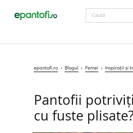
Caută
epantofi.ro
›
Blogul
›
Femei
›
Inspirații și 
Pantofii potrivi
cu fuste plisate