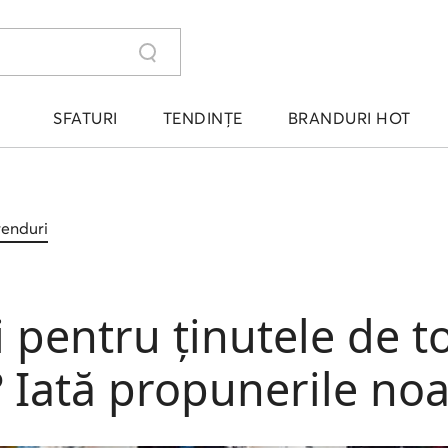
SFATURI
TENDINȚE
BRANDURI HOT
trenduri
ți pentru ținutele de 
? Iată propunerile noa