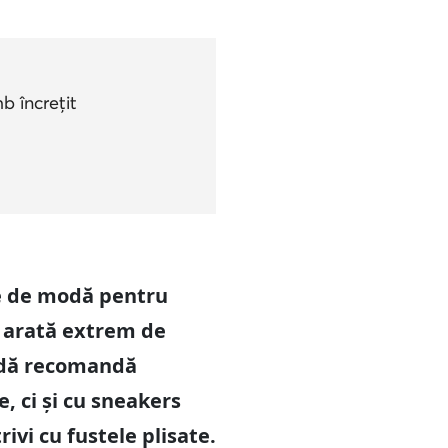
b încrețit
țe de modă pentru
 arată extrem de
modă recomandă
, ci și cu sneakers
ivi cu fustele plisate.