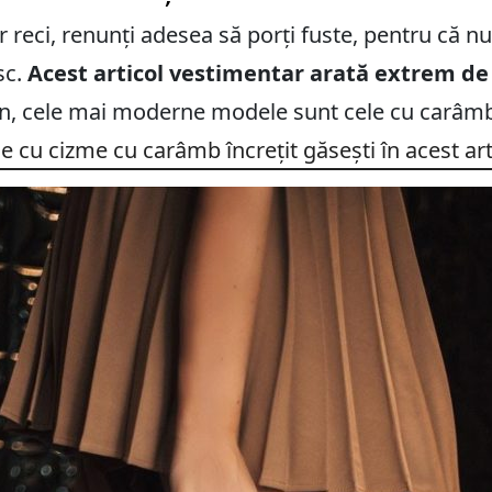
r reci, renunți adesea să porți fuste, pentru că n
sc.
Acest articol vestimentar arată extrem d
on, cele mai moderne modele sunt cele cu carâmbu
le cu cizme cu carâmb încrețit găsești în acest art