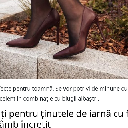
ecte pentru toamnă. Se vor potrivi de minune cu 
elent în combinație cu blugii albaștri.
iți pentru ținutele de iarnă cu 
âmb încrețit