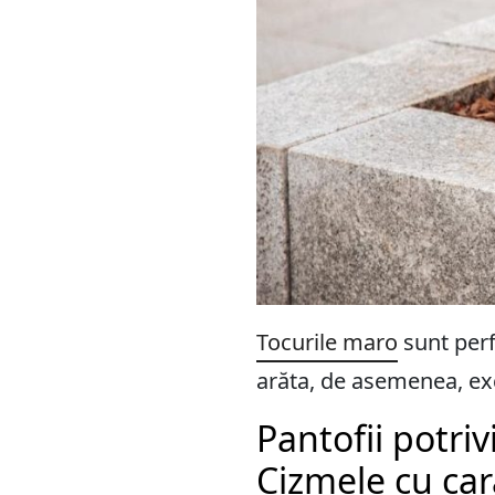
Tocurile maro
sunt perf
arăta, de asemenea, exc
Pantofii potriv
Cizmele cu car