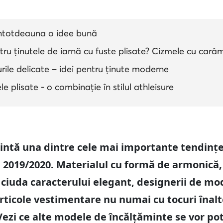
 întotdeauna o idee bună
ntru ținutele de iarnă cu fuste plisate? Cizmele cu carâm
iurile delicate – idei pentru ținute moderne
le plisate - o combinație în stilul athleisure
zintă una dintre cele mai importante tendin
 2019/2020. Materialul cu formă de armonică,
În ciuda caracterului elegant, designerii de 
ticole vestimentare nu numai cu tocuri înalte
ezi ce alte modele de încălțăminte se vor potr