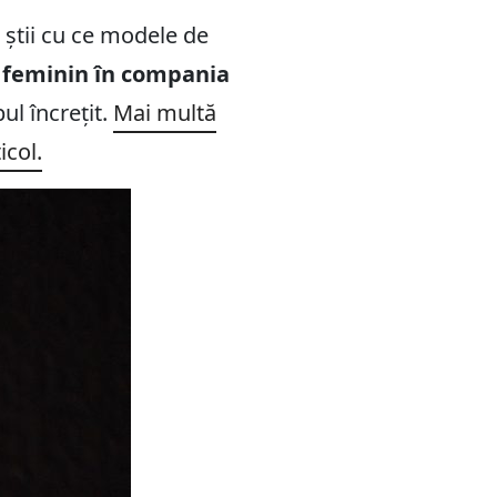
u știi cu ce modele de
e feminin în compania
l încrețit.
Mai multă
icol.