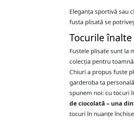
Eleganța sportivă sau c
fusta plisată se potrive
Tocurile înalt
Fustele plisate sunt l
colecția pentru toamnă-
Chiuri a propus fuste pl
garderoba ta personală? 
spunem noi: cu tocuri î
de ciocolată – una di
tocuri în nuanțe închise 