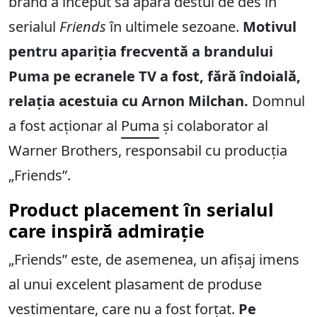
brand a început să apară destul de des în
serialul
Friends
în ultimele sezoane.
Motivul
pentru apariția frecventă a brandului
Puma pe ecranele TV a fost, fără îndoială,
relația acestuia cu Arnon Milchan.
Domnul
a fost acționar al
Puma
și colaborator al
Warner Brothers, responsabil cu producția
„Friends”.
Product placement în serialul
care inspiră admirație
„Friends” este, de asemenea, un afișaj imens
al unui excelent plasament de produse
vestimentare, care nu a fost forțat.
Pe