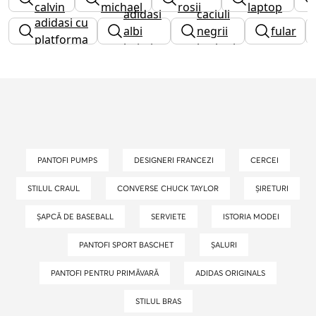
calvin
michael
rosii
laptop
adidasi
caciuli
adidasi cu
klein
kors
albi
negrii
fular
platforma
baieti
barbati
PANTOFI PUMPS
DESIGNERI FRANCEZI
CERCEI
STILUL CRAUL
CONVERSE CHUCK TAYLOR
ȘIRETURI
ȘAPCĂ DE BASEBALL
SERVIETE
ISTORIA MODEI
PANTOFI SPORT BASCHET
ȘALURI
PANTOFI PENTRU PRIMĂVARĂ
ADIDAS ORIGINALS
STILUL BRAS