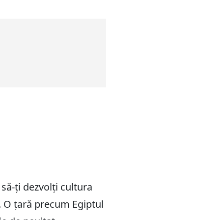
să-ți dezvolți cultura
zi. O țară precum Egiptul