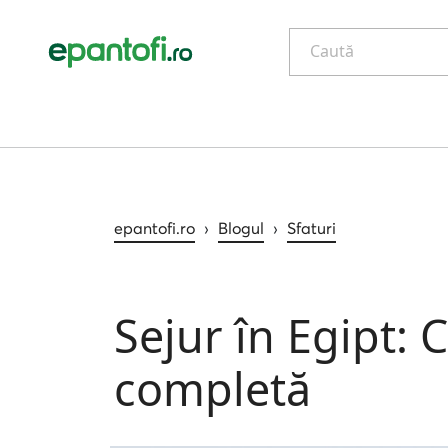
Caută
epantofi.ro
›
Blogul
›
Sfaturi
Sejur în Egipt: C
completă