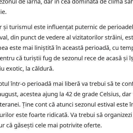
sezonul de iarnă, dar în cea dominată de clima sah
ie.
r și turismul este influențat puternic de perioad
al, din punct de vedere al vizitatorilor străini, e
a este mai liniștită în această perioadă, cu temp
pentru că turiștii fug de sezonul rece de acasă și 
u exotic, la căldură.
iptul într-o perioadă mai liberă va trebui să te co
e-august, acestea ajung la 42 de grade Celsius, dar
teranei. Ține cont că atunci sezonul estival este î
rilor este foarte ridicată. Va trebui să organizez
ur că găsești cele mai potrivite oferte.