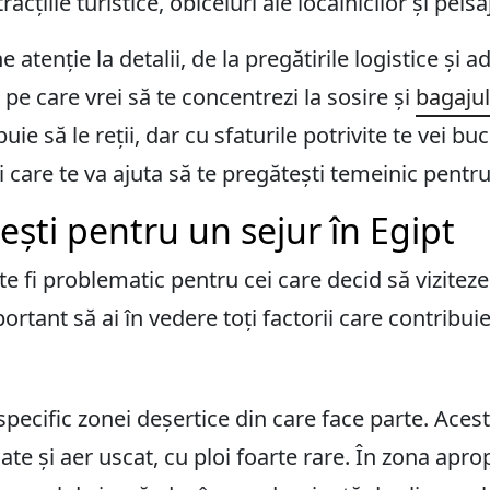
acțiile turistice, obiceiuri ale localnicilor și peisa
atenție la detalii, de la pregătirile logistice și a
r pe care vrei să te concentrezi la sosire și
bagajul
uie să le reții, dar cu sfaturile potrivite te vei buc
ii care te va ajuta să te pregătești temeinic pentru
ști pentru un sejur în Egipt
te fi problematic pentru cei care decid să vizitez
rtant să ai în vedere toți factorii care contribuie
specific zonei deșertice din care face parte. Aces
ate și aer uscat, cu ploi foarte rare. În zona apr