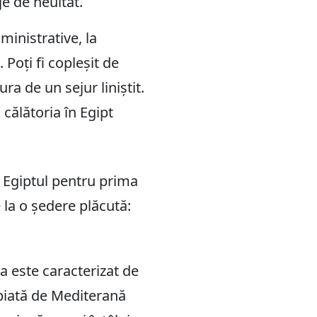
je de neuitat.
dministrative, la
. Poți fi copleșit de
ura de un sejur liniștit.
 călătoria în Egipt
e Egiptul pentru prima
 la o ședere plăcută:
ta este caracterizat de
opiată de Mediterană