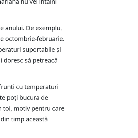
ariană nu vei întâlni
ele anului. De exemplu,
ste octombrie-februarie.
eraturi suportabile și
își doresc să petreacă
nfrunți cu temperaturi
 te poți bucura de
n toi, motiv pentru care
i din timp această