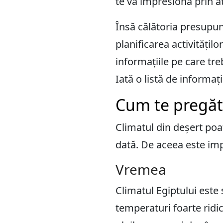
te va impresiona prin atr
Însă călătoria presupune 
planificarea activitățilo
informațiile pe care treb
Iată o listă de informaț
Cum te pregăte
Climatul din deșert poa
dată. De aceea este impo
Vremea
Climatul Egiptului este 
temperaturi foarte ridic