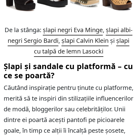
De la stânga:
șlapi negri Eva Minge
,
șlapi albi-
negri Sergio Bardi
,
șlapi Calvin Klein
și
șlapi
cu talpă de lemn Lasocki
Șlapi și sandale cu platformă – cu
ce se poartă?
Căutând inspirație pentru ținute cu platforme,
merită să te inspiri din stilizațiile influencerilor
de modă, bloggerilor sau celebrităților. Unii
dintre ei poartă acești pantofi pe picioarele
goale, în timp ce alții îi încalță peste șosete,