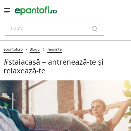
Caută
›
›
epantofi.ro
Blogul
Tendințe
#staiacasă – antrenează-te și
relaxează-te