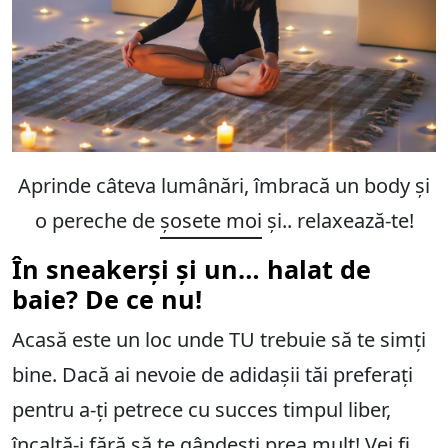
Aprinde câteva lumânări, îmbracă un body și
o pereche de
șosete moi
și.. relaxează-te!
În sneakerși și un… halat de
baie? De ce nu!
Acasă este un loc unde TU trebuie să te simți
bine. Dacă ai nevoie de adidașii tăi preferați
pentru a-ți petrece cu succes timpul liber,
încalță-i fără să te gândești prea mult! Vei fi