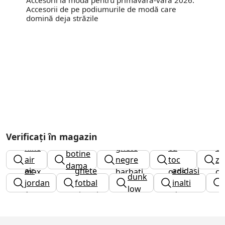
Accesorii de pe podiumurile de modă care
domină deja străzile
cizme
Verificați în magazin
nike
ghete
cu
ci
botine
air
negre
toc
za
dama
air
ghete
adidasi
max
barbati
gros
co
dunk
jordan
fotbal
inalti
dama
low
1
sintetic
dama