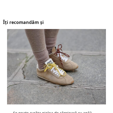
Îți recomandăm și
Se poate curăța pielea de căprioară cu apă?