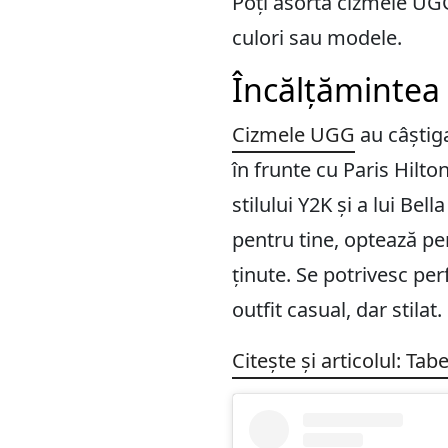
Poți asorta cizmele UGG 
culori sau modele.
Încălțămintea U
Cizmele UGG
au câștiga
în frunte cu Paris Hilto
stilului Y2K și a lui Bel
pentru tine, optează p
ținute. Se potrivesc per
outfit casual, dar stilat.
Citește și articolul: Ta