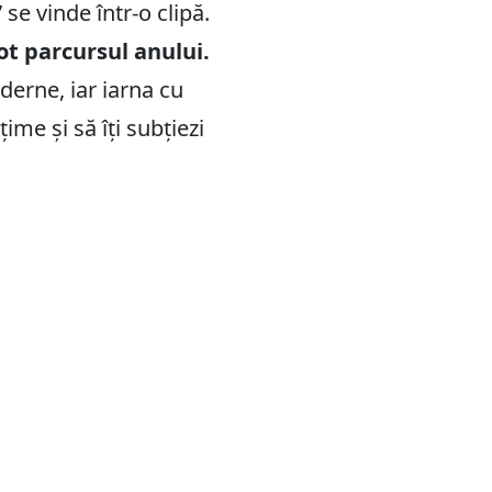
e vinde într-o clipă.
t parcursul anului.
derne, iar iarna cu
ime și să îți subțiezi