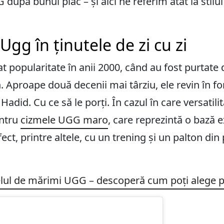
după bunul plac – și aici ne referim atât la stilul 
gg în ținutele de zi cu zi
t popularitate în anii 2000, când au fost purtate d
n. Aproape două decenii mai târziu, ele revin în fo
la Hadid. Cu ce să le porți. În cazul în care versati
entru
cizmele UGG maro
, care reprezintă o bază 
fect, printre altele, cu un trening și un palton din
belul de mărimi UGG – descoperă cum poți alege pan