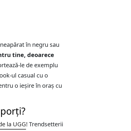
u neapărat în negru sau
ntru tine, deoarece
rtează-le de exemplu
look-ul casual cu o
ntru o ieșire în oraș cu
porți?
 de la UGG
! Trendsetterii