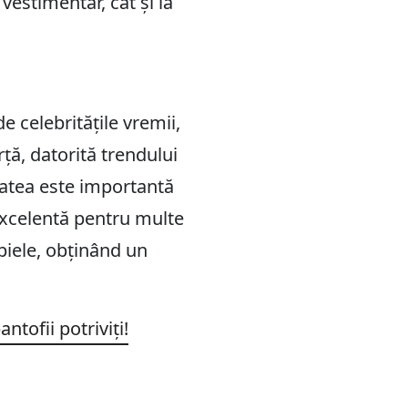
vestimentar, cât și la
e celebritățile vremii,
rță, datorită trendului
litatea este importantă
excelentă pentru multe
 piele, obținând un
tofii potriviți!