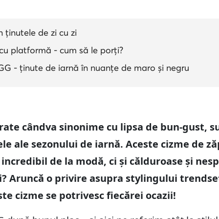
ținutele de zi cu zi
u platformă - cum să le porți?
 - ținute de iarnă în nuanțe de maro și negru
rate cândva sinonime cu lipsa de bun-gust, s
le ale sezonului de iarnă. Aceste cizme de z
ncredibil de la modă, ci și călduroase și nesp
i? Aruncă o privire asupra stylingului trends
te cizme se potrivesc fiecărei ocazii!