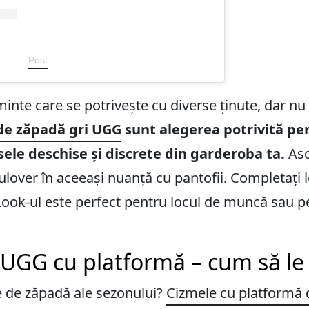
Post
minte care se potrivește cu diverse ținute, dar n
de zăpadă gri UGG
sunt alegerea potrivită pe
sele deschise și discrete din garderoba ta.
Aso
pulover în aceeași nuanță cu pantofii. Completați 
Look-ul este perfect pentru locul de muncă sau pe
UGG cu platformă – cum să le 
 de zăpadă ale sezonului?
Cizmele cu platformă