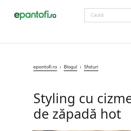
Caută
epantofi.ro
›
Blogul
›
Sfaturi
Styling cu cizm
de zăpadă hot