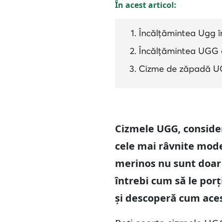
În acest articol:
Încălțămintea Ugg în 
Încălțămintea UGG c
Cizme de zăpadă UGG
Cizmele UGG, conside
cele mai râvnite mode
merinos nu sunt doar i
întrebi cum să le porț
și
descoperă
cum aces