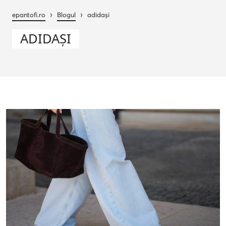
›
›
epantofi.ro
Blogul
adidași
ADIDAȘI