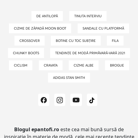
DE ANTILOPĂ
TINUTA INTERVIU
CIZME DE ZĂPADĂ MOON BOOT
SANDALE CU PLATFORMĂ
CROSSOVER
BOTINE CU TOC SUBȚIRE
FILA
CHUNKY BOOTS
TENDINȚE DE MODĂ PRIMĂVARĂ-VARĂ 2021
CICLISM
CRAVATA
CIZME ALBE
BROGUE
ADIDAS STAN SMITH
Blogul epantofi.ro
este cea mai bună sursă de
inspirație în materie de modă, cele mai recente tendințe