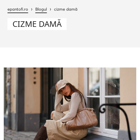
›
›
epantofi.ro
Blogul
cizme damă
CIZME DAMĂ