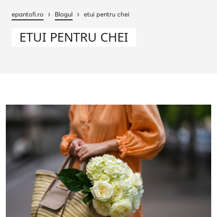
›
›
epantofi.ro
Blogul
etui pentru chei
ETUI PENTRU CHEI