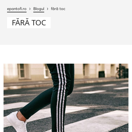
›
›
epantofi.ro
Blogul
fără toc
FĂRĂ TOC