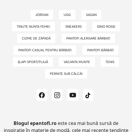
JORDAN
UGG
SAGAN
TINUTE NUNTA FEMEI
SNEAKERS
GINO ROSSI
CIZME DE ZĂPADĂ
PANTOFI ALERGARE BĂRBAȚI
PANTOFI CASUAL PENTRU BĂRBAȚI
PANTOFI BĂRBAȚI
ȘLAPI SPORT/PLAJĂ
VACANTA MUNTE
TENIS
PERNIȚE SUB CĂLCÂI
Blogul epantofi.ro
este cea mai bună sursă de
inspirație în materie de modă, cele mai recente tendințe