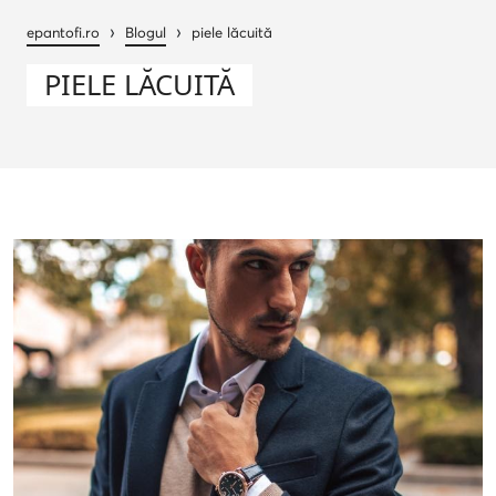
›
›
epantofi.ro
Blogul
piele lăcuită
PIELE LĂCUITĂ