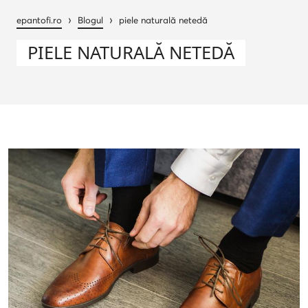
›
›
epantofi.ro
Blogul
piele naturală netedă
PIELE NATURALĂ NETEDĂ