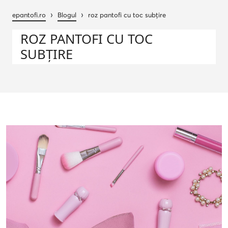
›
›
epantofi.ro
Blogul
roz pantofi cu toc subțire
ROZ PANTOFI CU TOC
SUBȚIRE